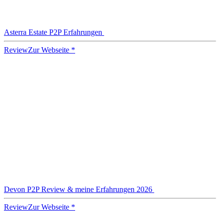
Asterra Estate P2P Erfahrungen
Review
Zur Webseite *
Devon P2P Review & meine Erfahrungen 2026
Review
Zur Webseite *