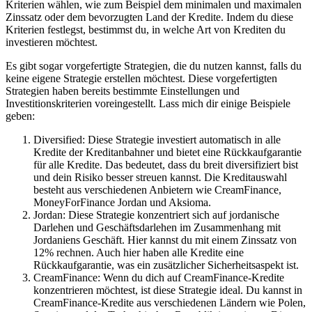
Kriterien wählen, wie zum Beispiel dem minimalen und maximalen
Zinssatz oder dem bevorzugten Land der Kredite. Indem du diese
Kriterien festlegst, bestimmst du, in welche Art von Krediten du
investieren möchtest.
Es gibt sogar vorgefertigte Strategien, die du nutzen kannst, falls du
keine eigene Strategie erstellen möchtest. Diese vorgefertigten
Strategien haben bereits bestimmte Einstellungen und
Investitionskriterien voreingestellt. Lass mich dir einige Beispiele
geben:
Diversified: Diese Strategie investiert automatisch in alle
Kredite der Kreditanbahner und bietet eine Rückkaufgarantie
für alle Kredite. Das bedeutet, dass du breit diversifiziert bist
und dein Risiko besser streuen kannst. Die Kreditauswahl
besteht aus verschiedenen Anbietern wie CreamFinance,
MoneyForFinance Jordan und Aksioma.
Jordan: Diese Strategie konzentriert sich auf jordanische
Darlehen und Geschäftsdarlehen im Zusammenhang mit
Jordaniens Geschäft. Hier kannst du mit einem Zinssatz von
12% rechnen. Auch hier haben alle Kredite eine
Rückkaufgarantie, was ein zusätzlicher Sicherheitsaspekt ist.
CreamFinance: Wenn du dich auf CreamFinance-Kredite
konzentrieren möchtest, ist diese Strategie ideal. Du kannst in
CreamFinance-Kredite aus verschiedenen Ländern wie Polen,