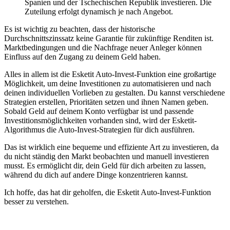
Spanien und der Tschechischen Republik investieren. Die
Zuteilung erfolgt dynamisch je nach Angebot.
Es ist wichtig zu beachten, dass der historische
Durchschnittszinssatz keine Garantie für zukünftige Renditen ist.
Marktbedingungen und die Nachfrage neuer Anleger können
Einfluss auf den Zugang zu deinem Geld haben.
Alles in allem ist die Esketit Auto-Invest-Funktion eine großartige
Möglichkeit, um deine Investitionen zu automatisieren und nach
deinen individuellen Vorlieben zu gestalten. Du kannst verschiedene
Strategien erstellen, Prioritäten setzen und ihnen Namen geben.
Sobald Geld auf deinem Konto verfügbar ist und passende
Investitionsmöglichkeiten vorhanden sind, wird der Esketit-
Algorithmus die Auto-Invest-Strategien für dich ausführen.
Das ist wirklich eine bequeme und effiziente Art zu investieren, da
du nicht ständig den Markt beobachten und manuell investieren
musst. Es ermöglicht dir, dein Geld für dich arbeiten zu lassen,
während du dich auf andere Dinge konzentrieren kannst.
Ich hoffe, das hat dir geholfen, die Esketit Auto-Invest-Funktion
besser zu verstehen.