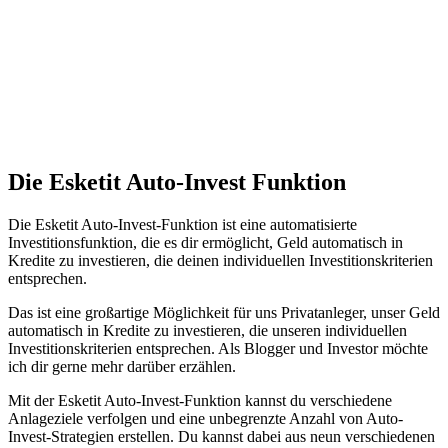
Die Esketit Auto-Invest Funktion
Die Esketit Auto-Invest-Funktion ist eine automatisierte
Investitionsfunktion, die es dir ermöglicht, Geld automatisch in
Kredite zu investieren, die deinen individuellen Investitionskriterien
entsprechen.
Das ist eine großartige Möglichkeit für uns Privatanleger, unser Geld
automatisch in Kredite zu investieren, die unseren individuellen
Investitionskriterien entsprechen. Als Blogger und Investor möchte
ich dir gerne mehr darüber erzählen.
Mit der Esketit Auto-Invest-Funktion kannst du verschiedene
Anlageziele verfolgen und eine unbegrenzte Anzahl von Auto-
Invest-Strategien erstellen. Du kannst dabei aus neun verschiedenen