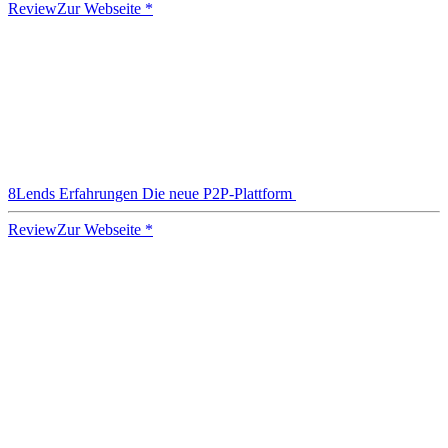
Review
Zur Webseite *
8Lends Erfahrungen Die neue P2P-Plattform
Review
Zur Webseite *