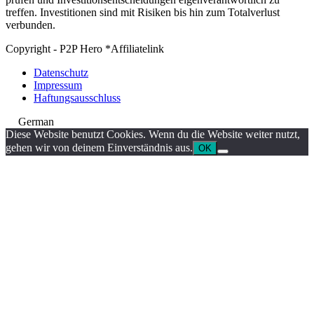
treffen. Investitionen sind mit Risiken bis hin zum Totalverlust
verbunden.
Copyright - P2P Hero *Affiliatelink
Datenschutz
Impressum
Haftungsausschluss
German
Diese Website benutzt Cookies. Wenn du die Website weiter nutzt,
gehen wir von deinem Einverständnis aus.
OK