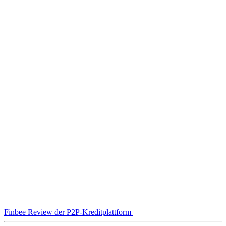
Finbee Review der P2P-Kreditplattform