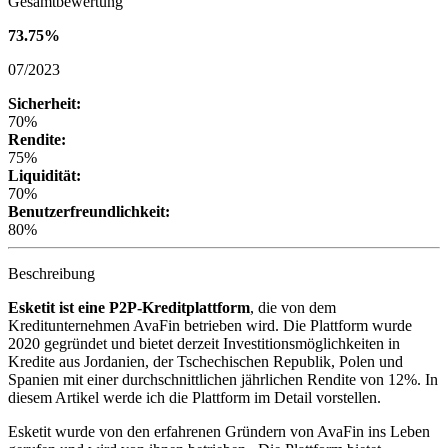
Gesamtbewertung
73.75%
07/2023
Sicherheit:
70%
Rendite:
75%
Liquidität:
70%
Benutzerfreundlichkeit:
80%
Beschreibung
Esketit ist eine P2P-Kreditplattform
, die von dem
Kreditunternehmen AvaFin betrieben wird. Die Plattform wurde
2020 gegründet und bietet derzeit Investitionsmöglichkeiten in
Kredite aus Jordanien, der Tschechischen Republik, Polen und
Spanien mit einer durchschnittlichen jährlichen Rendite von 12%. In
diesem Artikel werde ich die Plattform im Detail vorstellen.
Esketit wurde von den erfahrenen Gründern von AvaFin ins Leben