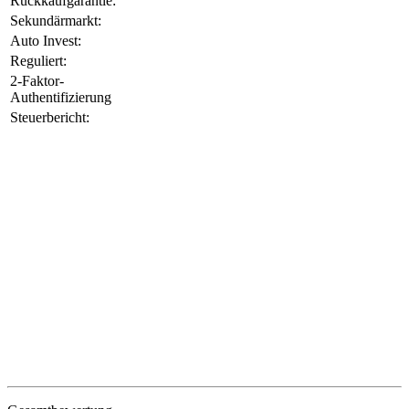
Rückkaufgarantie:
Sekundärmarkt:
Auto Invest:
Reguliert:
2-Faktor-
Authentifizierung
Steuerbericht: