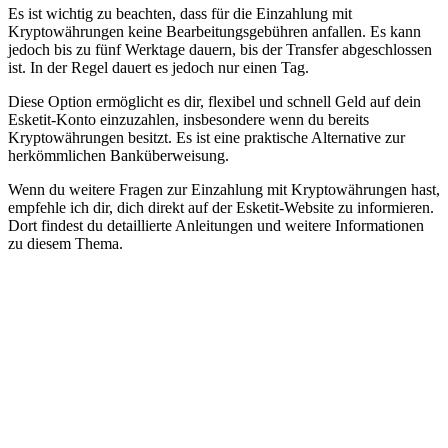
Es ist wichtig zu beachten, dass für die Einzahlung mit
Kryptowährungen keine Bearbeitungsgebühren anfallen. Es kann
jedoch bis zu fünf Werktage dauern, bis der Transfer abgeschlossen
ist. In der Regel dauert es jedoch nur einen Tag.
Diese Option ermöglicht es dir, flexibel und schnell Geld auf dein
Esketit-Konto einzuzahlen, insbesondere wenn du bereits
Kryptowährungen besitzt. Es ist eine praktische Alternative zur
herkömmlichen Banküberweisung.
Wenn du weitere Fragen zur Einzahlung mit Kryptowährungen hast,
empfehle ich dir, dich direkt auf der Esketit-Website zu informieren.
Dort findest du detaillierte Anleitungen und weitere Informationen
zu diesem Thema.