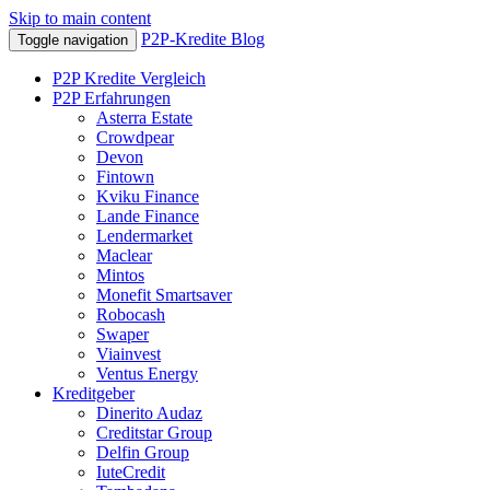
Skip to main content
P2P-Kredite Blog
Toggle navigation
P2P Kredite Vergleich
P2P Erfahrungen
Asterra Estate
Crowdpear
Devon
Fintown
Kviku Finance
Lande Finance
Lendermarket
Maclear
Mintos
Monefit Smartsaver
Robocash
Swaper
Viainvest
Ventus Energy
Kreditgeber
Dinerito Audaz
Creditstar Group
Delfin Group
IuteCredit