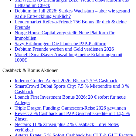
Lettland im Check
Debitum im Juli 2026: Starkes Wachstum – aber wie gesund
ist die Entwicklung wirklich?
Lendermarket Refer-a-Friend: 75€ Bonus für dich & deine
Freunde
Norge House Capital vorgestellt: Neue Plattform für
Immobilien
Savy Erfahrungen: Die litauische P2P-Plattform
Debitum Freunde werben und Geld verdienen 2026
Monefit SmartSaver Auszahlung meine Erfahrungen mit
1000€
Cashback & Bonus Aktionen
Indemo Golden August 2026: Bis zu 5,5 % Cashback
SmartCrowd Dubai Sports City: 7,5 % Mietrendite und 3 %
Cashback
Loanch First Investment Bonus 2026: 20 € sofort für neue
Anleger
Triple Dragon Funding: Gamescom-Reise 2026 gewinnen
Revest: 2 % Cashback auf P2P-Geschäftskredite mit 14,5 %
Zinsen
Nectaro: 11 % Zinsen plus 2 % Cashback – drei Notes
verfügbar
Asterra Estate: 5 % Sofort-Cashback bei CLT & GLT Factory