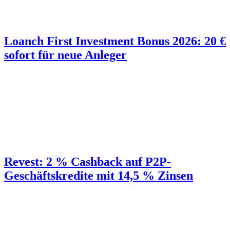
Loanch First Investment Bonus 2026: 20 €
sofort für neue Anleger
Revest: 2 % Cashback auf P2P-
Geschäftskredite mit 14,5 % Zinsen