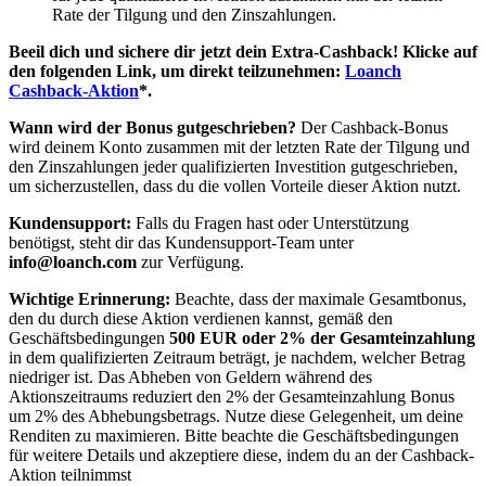
Rate der Tilgung und den Zinszahlungen.
Beeil dich und sichere dir jetzt dein Extra-Cashback! Klicke auf
den folgenden Link, um direkt teilzunehmen:
Loanch
Cashback-Aktion
*.
Wann wird der Bonus gutgeschrieben?
Der Cashback-Bonus
wird deinem Konto zusammen mit der letzten Rate der Tilgung und
den Zinszahlungen jeder qualifizierten Investition gutgeschrieben,
um sicherzustellen, dass du die vollen Vorteile dieser Aktion nutzt.
Kundensupport:
Falls du Fragen hast oder Unterstützung
benötigst, steht dir das Kundensupport-Team unter
info@loanch.com
zur Verfügung.
Wichtige Erinnerung:
Beachte, dass der maximale Gesamtbonus,
den du durch diese Aktion verdienen kannst, gemäß den
Geschäftsbedingungen
500 EUR oder 2% der Gesamteinzahlung
in dem qualifizierten Zeitraum beträgt, je nachdem, welcher Betrag
niedriger ist. Das Abheben von Geldern während des
Aktionszeitraums reduziert den 2% der Gesamteinzahlung Bonus
um 2% des Abhebungsbetrags. Nutze diese Gelegenheit, um deine
Renditen zu maximieren. Bitte beachte die Geschäftsbedingungen
für weitere Details und akzeptiere diese, indem du an der Cashback-
Aktion teilnimmst