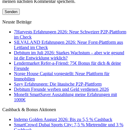
meinen nächsten Kommentar speichern.
Neuste Beiträge
7Harvests Erfahrungen 2026: Neue Schweizer P2P-Plattform
im Check
SILVALAND Erfahrungen 2026: Neue Forst-Plattform aus
Lettland im Check
Debitum im Juli 2026: Starkes Wachstum – aber wie gesund
ist die Entwicklung wirklich?
Lendermarket Refer-a-Friend: 75€ Bonus für dich & deine
Freunde
Norge House Capital vorgestellt: Neue Plattform für
Immobilien
Savy Erfahrungen: Die litauische P2P-Plattform
Debitum Freunde werben und Geld verdienen 2026
Monefit SmartSaver Auszahlung meine Erfahrungen mit
1000€
Cashback & Bonus Aktionen
Indemo Golden August 2026: Bis zu 5,5 % Cashback
SmartCrowd Dubai Sports City: 7,5 % Mietrendite und 3 %
Cashback