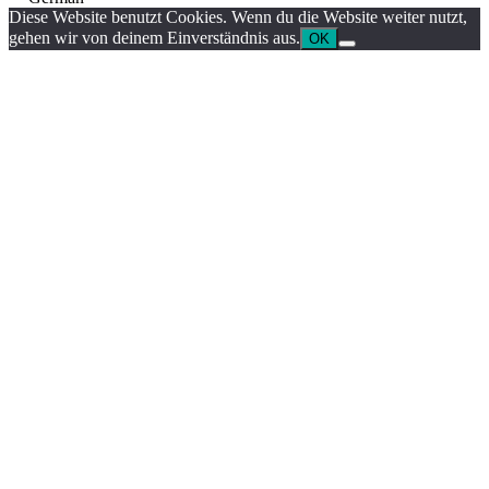
Diese Website benutzt Cookies. Wenn du die Website weiter nutzt,
gehen wir von deinem Einverständnis aus.
OK