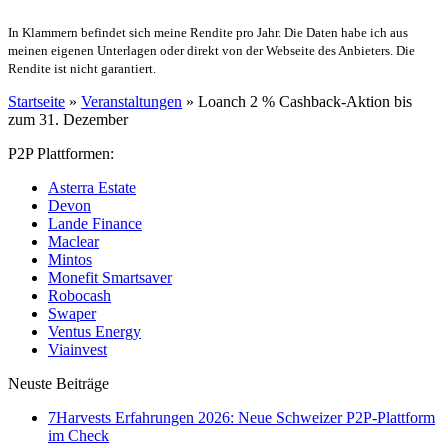
In Klammern befindet sich meine Rendite pro Jahr. Die Daten habe ich aus
meinen eigenen Unterlagen oder direkt von der Webseite des Anbieters. Die
Rendite ist nicht garantiert.
Startseite
»
Veranstaltungen
»
Loanch 2 % Cashback-Aktion bis
zum 31. Dezember
P2P Plattformen:
Asterra Estate
Devon
Lande Finance
Maclear
Mintos
Monefit Smartsaver
Robocash
Swaper
Ventus Energy
Viainvest
Neuste Beiträge
7Harvests Erfahrungen 2026: Neue Schweizer P2P-Plattform
im Check