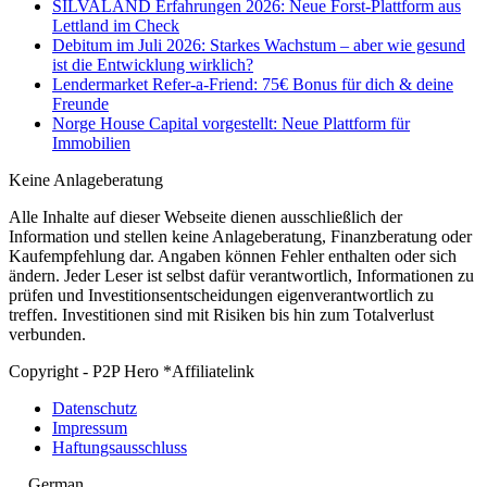
SILVALAND Erfahrungen 2026: Neue Forst-Plattform aus
Lettland im Check
Debitum im Juli 2026: Starkes Wachstum – aber wie gesund
ist die Entwicklung wirklich?
Lendermarket Refer-a-Friend: 75€ Bonus für dich & deine
Freunde
Norge House Capital vorgestellt: Neue Plattform für
Immobilien
Keine Anlageberatung
Alle Inhalte auf dieser Webseite dienen ausschließlich der
Information und stellen keine Anlageberatung, Finanzberatung oder
Kaufempfehlung dar. Angaben können Fehler enthalten oder sich
ändern. Jeder Leser ist selbst dafür verantwortlich, Informationen zu
prüfen und Investitionsentscheidungen eigenverantwortlich zu
treffen. Investitionen sind mit Risiken bis hin zum Totalverlust
verbunden.
Copyright - P2P Hero *Affiliatelink
Datenschutz
Impressum
Haftungsausschluss
German