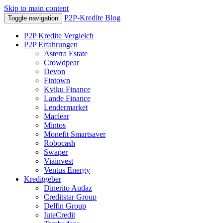
Skip to main content
P2P-Kredite Blog
Toggle navigation
P2P Kredite Vergleich
P2P Erfahrungen
Asterra Estate
Crowdpear
Devon
Fintown
Kviku Finance
Lande Finance
Lendermarket
Maclear
Mintos
Monefit Smartsaver
Robocash
Swaper
Viainvest
Ventus Energy
Kreditgeber
Dinerito Audaz
Creditstar Group
Delfin Group
IuteCredit