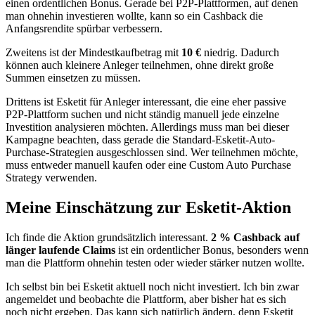
einen ordentlichen Bonus. Gerade bei P2P-Plattformen, auf denen
man ohnehin investieren wollte, kann so ein Cashback die
Anfangsrendite spürbar verbessern.
Zweitens ist der Mindestkaufbetrag mit
10 €
niedrig. Dadurch
können auch kleinere Anleger teilnehmen, ohne direkt große
Summen einsetzen zu müssen.
Drittens ist Esketit für Anleger interessant, die eine eher passive
P2P-Plattform suchen und nicht ständig manuell jede einzelne
Investition analysieren möchten. Allerdings muss man bei dieser
Kampagne beachten, dass gerade die Standard-Esketit-Auto-
Purchase-Strategien ausgeschlossen sind. Wer teilnehmen möchte,
muss entweder manuell kaufen oder eine Custom Auto Purchase
Strategy verwenden.
Meine Einschätzung zur Esketit-Aktion
Ich finde die Aktion grundsätzlich interessant.
2 % Cashback auf
länger laufende Claims
ist ein ordentlicher Bonus, besonders wenn
man die Plattform ohnehin testen oder wieder stärker nutzen wollte.
Ich selbst bin bei Esketit aktuell noch nicht investiert. Ich bin zwar
angemeldet und beobachte die Plattform, aber bisher hat es sich
noch nicht ergeben. Das kann sich natürlich ändern, denn Esketit