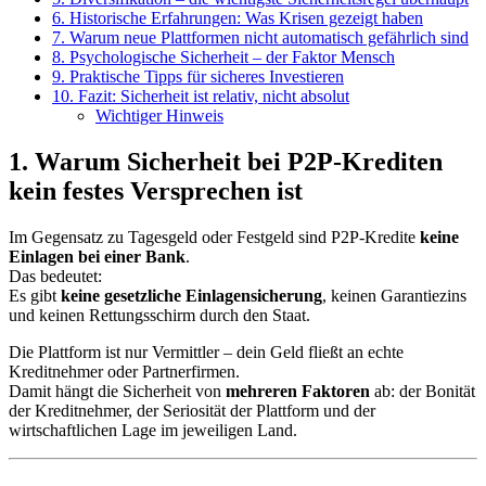
6. Historische Erfahrungen: Was Krisen gezeigt haben
7. Warum neue Plattformen nicht automatisch gefährlich sind
8. Psychologische Sicherheit – der Faktor Mensch
9. Praktische Tipps für sicheres Investieren
10. Fazit: Sicherheit ist relativ, nicht absolut
Wichtiger Hinweis
1. Warum Sicherheit bei P2P-Krediten
kein festes Versprechen ist
Im Gegensatz zu Tagesgeld oder Festgeld sind P2P-Kredite
keine
Einlagen bei einer Bank
.
Das bedeutet:
Es gibt
keine gesetzliche Einlagensicherung
, keinen Garantiezins
und keinen Rettungsschirm durch den Staat.
Die Plattform ist nur Vermittler – dein Geld fließt an echte
Kreditnehmer oder Partnerfirmen.
Damit hängt die Sicherheit von
mehreren Faktoren
ab: der Bonität
der Kreditnehmer, der Seriosität der Plattform und der
wirtschaftlichen Lage im jeweiligen Land.