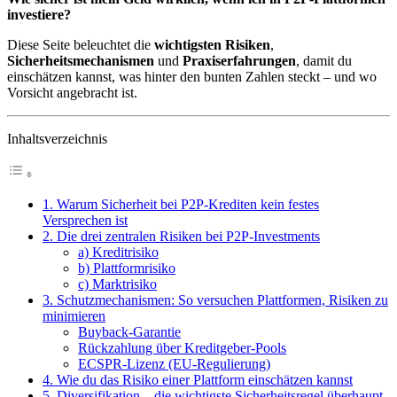
investiere?
Diese Seite beleuchtet die
wichtigsten Risiken
,
Sicherheitsmechanismen
und
Praxiserfahrungen
, damit du
einschätzen kannst, was hinter den bunten Zahlen steckt – und wo
Vorsicht angebracht ist.
Inhaltsverzeichnis
1. Warum Sicherheit bei P2P-Krediten kein festes
Versprechen ist
2. Die drei zentralen Risiken bei P2P-Investments
a) Kreditrisiko
b) Plattformrisiko
c) Marktrisiko
3. Schutzmechanismen: So versuchen Plattformen, Risiken zu
minimieren
Buyback-Garantie
Rückzahlung über Kreditgeber-Pools
ECSPR-Lizenz (EU-Regulierung)
4. Wie du das Risiko einer Plattform einschätzen kannst
5. Diversifikation – die wichtigste Sicherheitsregel überhaupt