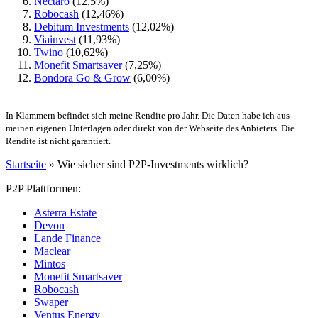
Nectaro
(12,5%)
Robocash
(12,46%)
Debitum Investments
(12,02%)
Viainvest
(11,93%)
Twino
(10,62%)
Monefit Smartsaver
(7,25%)
Bondora Go & Grow
(6,00%)
In Klammern befindet sich meine Rendite pro Jahr. Die Daten habe ich aus
meinen eigenen Unterlagen oder direkt von der Webseite des Anbieters. Die
Rendite ist nicht garantiert.
Startseite
»
Wie sicher sind P2P-Investments wirklich?
P2P Plattformen:
Asterra Estate
Devon
Lande Finance
Maclear
Mintos
Monefit Smartsaver
Robocash
Swaper
Ventus Energy