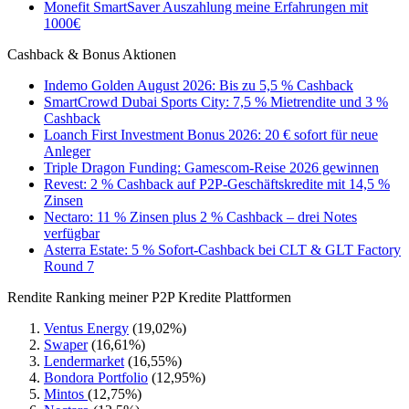
Monefit SmartSaver Auszahlung meine Erfahrungen mit
1000€
Cashback & Bonus Aktionen
Indemo Golden August 2026: Bis zu 5,5 % Cashback
SmartCrowd Dubai Sports City: 7,5 % Mietrendite und 3 %
Cashback
Loanch First Investment Bonus 2026: 20 € sofort für neue
Anleger
Triple Dragon Funding: Gamescom-Reise 2026 gewinnen
Revest: 2 % Cashback auf P2P-Geschäftskredite mit 14,5 %
Zinsen
Nectaro: 11 % Zinsen plus 2 % Cashback – drei Notes
verfügbar
Asterra Estate: 5 % Sofort-Cashback bei CLT & GLT Factory
Round 7
Rendite Ranking meiner P2P Kredite Plattformen
Ventus Energy
(19,02%)
Swaper
(16,61%)
Lendermarket
(16,55%)
Bondora Portfolio
(12,95%)
Mintos
(12,75%)