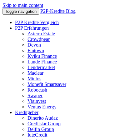
Skip to main content
P2P-Kredite Blog
Toggle navigation
P2P Kredite Vergleich
P2P Erfahrungen
Asterra Estate
Crowdpear
Devon
Fintown
Kviku Finance
Lande Finance
Lendermarket
Maclear
Mintos
Monefit Smartsaver
Robocash
Swaper
Viainvest
Ventus Energy
Kreditgeber
Dinerito Audaz
Creditstar Group
Delfin Group
IuteCredit