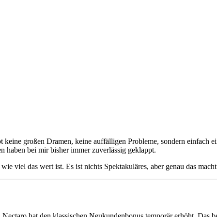
ibt keine großen Dramen, keine auffälligen Probleme, sondern einfach ei
n haben bei mir bisher immer zuverlässig geklappt.
 viel das wert ist. Es ist nichts Spektakuläres, aber genau das macht e
e. Nectaro hat den klassischen Neukundenbonus temporär erhöht. Das be