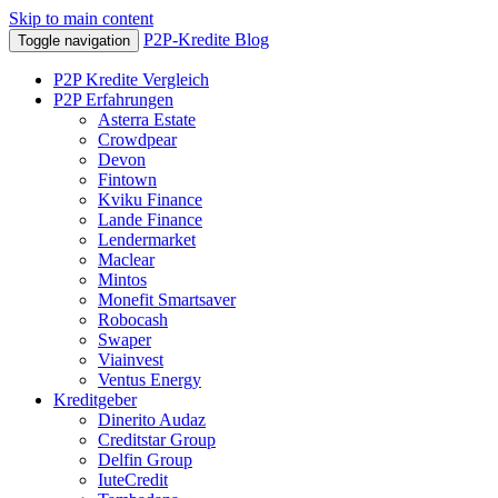
Skip to main content
P2P-Kredite Blog
Toggle navigation
P2P Kredite Vergleich
P2P Erfahrungen
Asterra Estate
Crowdpear
Devon
Fintown
Kviku Finance
Lande Finance
Lendermarket
Maclear
Mintos
Monefit Smartsaver
Robocash
Swaper
Viainvest
Ventus Energy
Kreditgeber
Dinerito Audaz
Creditstar Group
Delfin Group
IuteCredit