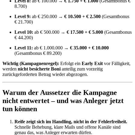
Level 8:
ab € 100.000 →
€ 1.750 + € 1.000
(Gesamtbonus €
8.700)
Level 9:
ab € 250.000 →
€ 10.500 + € 2.500
(Gesamtbonus
€ 21.700)
Level 10:
ab € 500.000 →
€ 17.500 + € 5.000
(Gesamtbonus
€ 44.200)
Level 11:
ab € 1.000.000 →
€ 35.000 + € 10.000
(Gesamtbonus € 89.200)
Wichtig (Kampagnenregel):
Erfolgt ein
Early Exit
vor Fälligkeit,
werden
nicht besicherte Boni
anteilig zum vorzeitig
zurückgeforderten Betrag wieder abgezogen.
Warum der Aussetzer die Kampagne
nicht entwertet – und was Anleger jetzt
tun können
Reife zeigt sich im Handling, nicht in der Fehlerfreiheit.
Schnelle Behebung, klare Mails und offene Kanäle sind
genau das, was Anleger erwarten dürfen.