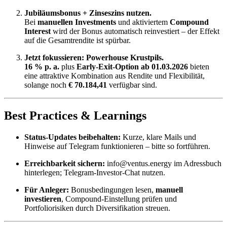
Jubiläumsbonus + Zinseszins nutzen.
Bei
manuellen Investments
und aktiviertem
Compound
Interest
wird der Bonus automatisch reinvestiert – der Effekt
auf die Gesamtrendite ist spürbar.
Jetzt fokussieren: Powerhouse Krustpils.
16 % p. a.
plus
Early-Exit-Option ab 01.03.2026
bieten
eine attraktive Kombination aus Rendite und Flexibilität,
solange noch
€ 70.184,41
verfügbar sind.
Best Practices & Learnings
Status-Updates beibehalten:
Kurze, klare Mails und
Hinweise auf Telegram funktionieren – bitte so fortführen.
Erreichbarkeit sichern:
info@ventus.energy im Adressbuch
hinterlegen; Telegram-Investor-Chat nutzen.
Für Anleger:
Bonusbedingungen lesen,
manuell
investieren
, Compound-Einstellung prüfen und
Portfoliorisiken durch Diversifikation streuen.