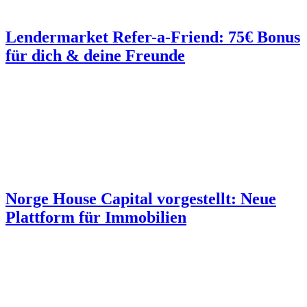
Lendermarket Refer-a-Friend: 75€ Bonus
für dich & deine Freunde
Norge House Capital vorgestellt: Neue
Plattform für Immobilien