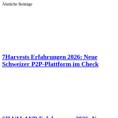
Ähnliche Beiträge
7Harvests Erfahrungen 2026: Neue
Schweizer P2P-Plattform im Check