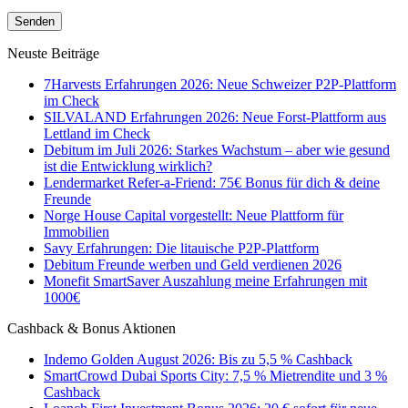
Neuste Beiträge
7Harvests Erfahrungen 2026: Neue Schweizer P2P-Plattform
im Check
SILVALAND Erfahrungen 2026: Neue Forst-Plattform aus
Lettland im Check
Debitum im Juli 2026: Starkes Wachstum – aber wie gesund
ist die Entwicklung wirklich?
Lendermarket Refer-a-Friend: 75€ Bonus für dich & deine
Freunde
Norge House Capital vorgestellt: Neue Plattform für
Immobilien
Savy Erfahrungen: Die litauische P2P-Plattform
Debitum Freunde werben und Geld verdienen 2026
Monefit SmartSaver Auszahlung meine Erfahrungen mit
1000€
Cashback & Bonus Aktionen
Indemo Golden August 2026: Bis zu 5,5 % Cashback
SmartCrowd Dubai Sports City: 7,5 % Mietrendite und 3 %
Cashback