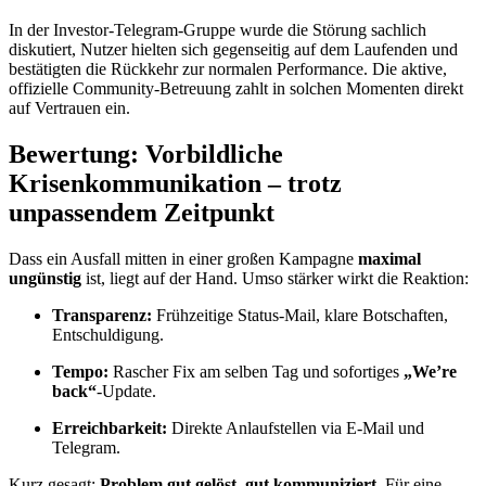
In der Investor-Telegram-Gruppe wurde die Störung sachlich
diskutiert, Nutzer hielten sich gegenseitig auf dem Laufenden und
bestätigten die Rückkehr zur normalen Performance. Die aktive,
offizielle Community-Betreuung zahlt in solchen Momenten direkt
auf Vertrauen ein.
Bewertung: Vorbildliche
Krisenkommunikation – trotz
unpassendem Zeitpunkt
Dass ein Ausfall mitten in einer großen Kampagne
maximal
ungünstig
ist, liegt auf der Hand. Umso stärker wirkt die Reaktion:
Transparenz:
Frühzeitige Status-Mail, klare Botschaften,
Entschuldigung.
Tempo:
Rascher Fix am selben Tag und sofortiges
„We’re
back“
-Update.
Erreichbarkeit:
Direkte Anlaufstellen via E-Mail und
Telegram.
Kurz gesagt:
Problem gut gelöst, gut kommuniziert.
Für eine