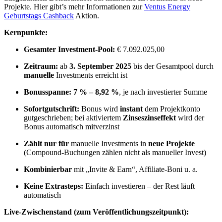
Projekte. Hier gibt’s mehr Informationen zur
Ventus Energy
Geburtstags Cashback
Aktion.
Kernpunkte:
Gesamter Investment-Pool:
€ 7.092.025,00
Zeitraum:
ab
3. September 2025
bis der Gesamtpool durch
manuelle
Investments erreicht ist
Bonusspanne:
7 % – 8,92 %
, je nach investierter Summe
Sofortgutschrift:
Bonus wird
instant
dem Projektkonto
gutgeschrieben; bei aktiviertem
Zinseszinseffekt
wird der
Bonus automatisch mitverzinst
Zählt nur für
manuelle Investments in
neue Projekte
(Compound-Buchungen zählen nicht als manueller Invest)
Kombinierbar
mit „Invite & Earn“, Affiliate-Boni u. a.
Keine Extrasteps:
Einfach investieren – der Rest läuft
automatisch
Live-Zwischenstand (zum Veröffentlichungszeitpunkt):