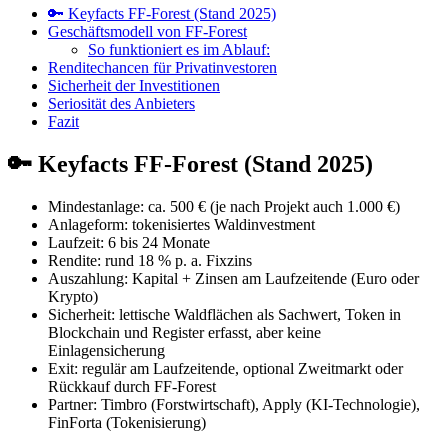
🔑 Keyfacts FF-Forest (Stand 2025)
Geschäftsmodell von FF-Forest
So funktioniert es im Ablauf:
Renditechancen für Privatinvestoren
Sicherheit der Investitionen
Seriosität des Anbieters
Fazit
🔑 Keyfacts FF-Forest (Stand 2025)
Mindestanlage: ca. 500 € (je nach Projekt auch 1.000 €)
Anlageform: tokenisiertes Waldinvestment
Laufzeit: 6 bis 24 Monate
Rendite: rund 18 % p. a. Fixzins
Auszahlung: Kapital + Zinsen am Laufzeitende (Euro oder
Krypto)
Sicherheit: lettische Waldflächen als Sachwert, Token in
Blockchain und Register erfasst, aber keine
Einlagensicherung
Exit: regulär am Laufzeitende, optional Zweitmarkt oder
Rückkauf durch FF-Forest
Partner: Timbro (Forstwirtschaft), Apply (KI-Technologie),
FinForta (Tokenisierung)