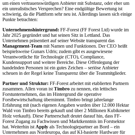
um einen vertrauenswürdigen Anbieter mit Substanz, oder eher um
ein unrealistisches Versprechen? Eine endgültige Bewertung ist
schwierig, da die Plattform sehr neu ist. Allerdings lassen sich einige
Punkte betrachten:
Unternehmenshintergrund:
FF-Forest (FF Forest Ltd) wurde im
Jahr 2025 gegründet und hat seinen Sitz in Lettland. Das
Unternehmen präsentiert auf seiner Website transparent das
Management-Team
mit Namen und Funktionen. Der CEO heißt
beispielsweise Gunars Udris; zudem gibt es ausgewiesene
Verantwortliche für Technologie (CTO), Compliance,
Kundensupport und weitere Bereiche. Diese Offenlegung der
handelnden Personen ist ein gutes Zeichen – seriöse Anbieter
scheuen in der Regel keine Transparenz über die Teammitglieder.
Partner und Struktur:
FF-Forest arbeitet mit etablierten Partnern
zusammen. Allen voran ist
Timbro
zu nennen, ein lettisches
Forstunternehmen, das im Hintergrund die operative
Forstbewirtschaftung übernimmt. Timbro bringt jahrelange
Erfahrung mit (nach eigenen Angaben wurden über 12.000 Hektar
Wald von Timbro bereits gekauft und über 2 Millionen Kubikmeter
Holz verkauft). Diese Partnerschaft deutet darauf hin, dass FF-
Forest Zugang zu Fachwissen und Marktkenntnis im Forstsektor
hat. Weiterhin ist
Apply
als Technologiepartner an Bord – ein
Unternehmen aus Nordeuropa, das auf KI-basierte Hardware für