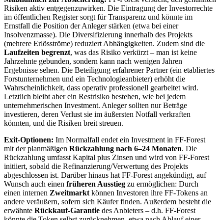
Risiken aktiv entgegenzuwirken. Die Eintragung der Investorrechte
im öffentlichen Register sorgt für Transparenz und könnte im
Ernstfall die Position der Anleger stärken (etwa bei einer
Insolvenzmasse). Die Diversifizierung innerhalb des Projekts
(mehrere Erlösströme) reduziert Abhängigkeiten. Zudem sind die
Laufzeiten begrenzt
, was das Risiko verkürzt – man ist keine
Jahrzehnte gebunden, sondern kann nach wenigen Jahren
Ergebnisse sehen. Die Beteiligung erfahrener Partner (ein etabliertes
Forstunternehmen und ein Technologieanbieter) erhöht die
Wahrscheinlichkeit, dass operativ professionell gearbeitet wird.
Letztlich bleibt aber ein Restrisiko bestehen, wie bei jedem
unternehmerischen Investment. Anleger sollten nur Beträge
investieren, deren Verlust sie im äußersten Notfall verkraften
könnten, und die Risiken breit streuen.
Exit-Optionen:
Im Normalfall endet ein Investment in FF-Forest
mit der planmäßigen
Rückzahlung nach 6–24 Monaten
. Die
Rückzahlung umfasst Kapital plus Zinsen und wird von FF-Forest
initiiert, sobald die Refinanzierung/Verwertung des Projekts
abgeschlossen ist. Darüber hinaus hat FF-Forest angekündigt, auf
Wunsch auch einen
früheren Ausstieg
zu ermöglichen: Durch
einen internen
Zweitmarkt
können Investoren ihre FF-Tokens an
andere veräußern, sofern sich Käufer finden. Außerdem besteht die
erwähnte
Rückkauf-Garantie
des Anbieters – d.h. FF-Forest
könnte die Token selbst zurücknehmen, etwa nach Ablauf einer