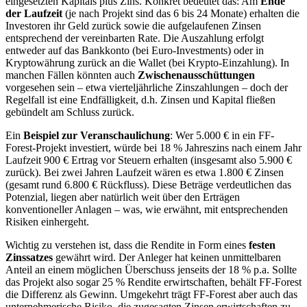
eingesetzten Kapitals plus Zins. Konkret bedeutet das: Am
Ende
der Laufzeit
(je nach Projekt sind das 6 bis 24 Monate) erhalten die
Investoren ihr Geld zurück sowie die aufgelaufenen Zinsen
entsprechend der vereinbarten Rate. Die Auszahlung erfolgt
entweder auf das Bankkonto (bei Euro-Investments) oder in
Kryptowährung zurück an die Wallet (bei Krypto-Einzahlung). In
manchen Fällen könnten auch
Zwischenausschüttungen
vorgesehen sein – etwa vierteljährliche Zinszahlungen – doch der
Regelfall ist eine Endfälligkeit, d.h. Zinsen und Kapital fließen
gebündelt am Schluss zurück.
Ein
Beispiel zur Veranschaulichung
: Wer 5.000 € in ein FF-
Forest-Projekt investiert, würde bei 18 % Jahreszins nach einem Jahr
Laufzeit 900 € Ertrag vor Steuern erhalten (insgesamt also 5.900 €
zurück). Bei zwei Jahren Laufzeit wären es etwa 1.800 € Zinsen
(gesamt rund 6.800 € Rückfluss). Diese Beträge verdeutlichen das
Potenzial, liegen aber natürlich weit über den Erträgen
konventioneller Anlagen – was, wie erwähnt, mit entsprechenden
Risiken einhergeht.
Wichtig zu verstehen ist, dass die Rendite in Form eines
festen
Zinssatzes
gewährt wird. Der Anleger hat keinen unmittelbaren
Anteil an einem möglichen Überschuss jenseits der 18 % p.a. Sollte
das Projekt also sogar 25 % Rendite erwirtschaften, behält FF-Forest
die Differenz als Gewinn. Umgekehrt trägt FF-Forest aber auch das
unternehmerische Risiko, die zugesagten Zinsen erwirtschaften zu