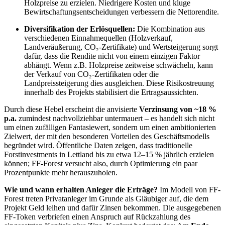
Holzpreise zu erzielen. Niedrigere Kosten und kluge
Bewirtschaftungsentscheidungen verbessern die Nettorendite.
Diversifikation der Erlösquellen:
Die Kombination aus
verschiedenen Einnahmequellen (Holzverkauf,
Landveräußerung, CO₂-Zertifikate) und Wertsteigerung sorgt
dafür, dass die Rendite nicht von einem einzigen Faktor
abhängt. Wenn z.B. Holzpreise zeitweise schwächeln, kann
der Verkauf von CO₂-Zertifikaten oder die
Landpreissteigerung dies ausgleichen. Diese Risikostreuung
innerhalb des Projekts stabilisiert die Ertragsaussichten.
Durch diese Hebel erscheint die anvisierte
Verzinsung von ~18 %
p.a.
zumindest nachvollziehbar untermauert – es handelt sich nicht
um einen zufälligen Fantasiewert, sondern um einen ambitionierten
Zielwert, der mit den besonderen Vorteilen des Geschäftsmodells
begründet wird. Öffentliche Daten zeigen, dass traditionelle
Forstinvestments in Lettland bis zu etwa 12–15 % jährlich erzielen
können; FF-Forest versucht also, durch Optimierung ein paar
Prozentpunkte mehr herauszuholen.
Wie und wann erhalten Anleger die Erträge?
Im Modell von FF-
Forest treten Privatanleger im Grunde als Gläubiger auf, die dem
Projekt Geld leihen und dafür Zinsen bekommen. Die ausgegebenen
FF-Token verbriefen einen Anspruch auf Rückzahlung des