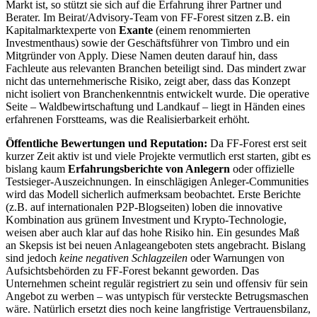
Markt ist, so stützt sie sich auf die Erfahrung ihrer Partner und
Berater. Im Beirat/Advisory-Team von FF-Forest sitzen z.B. ein
Kapitalmarktexperte von
Exante
(einem renommierten
Investmenthaus) sowie der Geschäftsführer von Timbro und ein
Mitgründer von Apply. Diese Namen deuten darauf hin, dass
Fachleute aus relevanten Branchen beteiligt sind. Das mindert zwar
nicht das unternehmerische Risiko, zeigt aber, dass das Konzept
nicht isoliert von Branchenkenntnis entwickelt wurde. Die operative
Seite – Waldbewirtschaftung und Landkauf – liegt in Händen eines
erfahrenen Forstteams, was die Realisierbarkeit erhöht.
Öffentliche Bewertungen und Reputation:
Da FF-Forest erst seit
kurzer Zeit aktiv ist und viele Projekte vermutlich erst starten, gibt es
bislang kaum
Erfahrungsberichte von Anlegern
oder offizielle
Testsieger-Auszeichnungen. In einschlägigen Anleger-Communities
wird das Modell sicherlich aufmerksam beobachtet. Erste Berichte
(z.B. auf internationalen P2P-Blogseiten) loben die innovative
Kombination aus grünem Investment und Krypto-Technologie,
weisen aber auch klar auf das hohe Risiko hin. Ein gesundes Maß
an Skepsis ist bei neuen Anlageangeboten stets angebracht. Bislang
sind jedoch
keine negativen Schlagzeilen
oder Warnungen von
Aufsichtsbehörden zu FF-Forest bekannt geworden. Das
Unternehmen scheint regulär registriert zu sein und offensiv für sein
Angebot zu werben – was untypisch für versteckte Betrugsmaschen
wäre. Natürlich ersetzt dies noch keine langfristige Vertrauensbilanz,