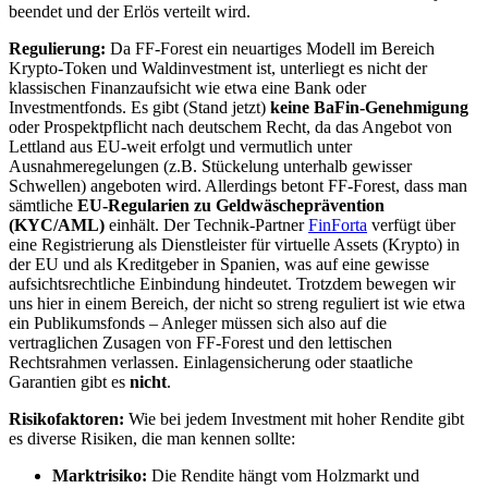
beendet und der Erlös verteilt wird.
Regulierung:
Da FF-Forest ein neuartiges Modell im Bereich
Krypto-Token und Waldinvestment ist, unterliegt es nicht der
klassischen Finanzaufsicht wie etwa eine Bank oder
Investmentfonds. Es gibt (Stand jetzt)
keine BaFin-Genehmigung
oder Prospektpflicht nach deutschem Recht, da das Angebot von
Lettland aus EU-weit erfolgt und vermutlich unter
Ausnahmeregelungen (z.B. Stückelung unterhalb gewisser
Schwellen) angeboten wird. Allerdings betont FF-Forest, dass man
sämtliche
EU-Regularien zu Geldwäscheprävention
(KYC/AML)
einhält. Der Technik-Partner
FinForta
verfügt über
eine Registrierung als Dienstleister für virtuelle Assets (Krypto) in
der EU und als Kreditgeber in Spanien, was auf eine gewisse
aufsichtsrechtliche Einbindung hindeutet. Trotzdem bewegen wir
uns hier in einem Bereich, der nicht so streng reguliert ist wie etwa
ein Publikumsfonds – Anleger müssen sich also auf die
vertraglichen Zusagen von FF-Forest und den lettischen
Rechtsrahmen verlassen. Einlagensicherung oder staatliche
Garantien gibt es
nicht
.
Risikofaktoren:
Wie bei jedem Investment mit hoher Rendite gibt
es diverse Risiken, die man kennen sollte:
Marktrisiko:
Die Rendite hängt vom Holzmarkt und