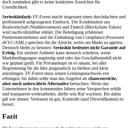
doch zumindest gibt es keine konkreten Anzeichen für
Unredlichkeit.
Seriositätsfazit:
FF-Forest macht insgesamt einen durchdachten und
professionell aufgezogenen Eindruck. Die Kombination aus
Realwirtschaft (Waldinvestment) und Fintech (Blockchain-Token)
wird nachvollziehbar erklärt. Die Beteiligung erfahrener
Partnerunternehmen und die Einhaltung von Compliance-Prozessen
(KYC/AML) sprechen für die Absicht, seriös am Markt zu agieren.
Dennoch bleibt zu betonen:
Seriosität bedeutet nicht Garantie auf
Erfolg.
Ein seriöser Anbieter kann dennoch scheitern, wenn
Marktbedingungen ungünstig sind oder das Geschäftsmodell nicht
wie geplant greift. Für Privatanleger ist es ratsam, bei aller
Begeisterung für die Idee pragmatisch zu bleiben und klein
anzufangen. FF-Forest muss seinen Leistungsnachweis erst
erbringen; bis dahin sollte man das Angebot als
chancenreiche,
aber noch unbewährte Alternative
betrachten. Wenn das
Unternehmen in den kommenden Jahren seine Versprechen erfüllt
und transparent weiterarbeitet, dürfte sein Ruf wachsen. Bis dahin
gilt wie immer: Vertrauen ist gut, Kontrolle (und Diversifikation) ist
besser.
Fazit