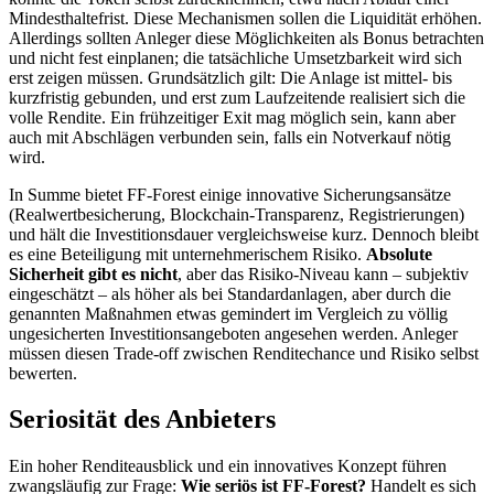
Mindesthaltefrist. Diese Mechanismen sollen die Liquidität erhöhen.
Allerdings sollten Anleger diese Möglichkeiten als Bonus betrachten
und nicht fest einplanen; die tatsächliche Umsetzbarkeit wird sich
erst zeigen müssen. Grundsätzlich gilt: Die Anlage ist mittel- bis
kurzfristig gebunden, und erst zum Laufzeitende realisiert sich die
volle Rendite. Ein frühzeitiger Exit mag möglich sein, kann aber
auch mit Abschlägen verbunden sein, falls ein Notverkauf nötig
wird.
In Summe bietet FF-Forest einige innovative Sicherungsansätze
(Realwertbesicherung, Blockchain-Transparenz, Registrierungen)
und hält die Investitionsdauer vergleichsweise kurz. Dennoch bleibt
es eine Beteiligung mit unternehmerischem Risiko.
Absolute
Sicherheit gibt es nicht
, aber das Risiko-Niveau kann – subjektiv
eingeschätzt – als höher als bei Standardanlagen, aber durch die
genannten Maßnahmen etwas gemindert im Vergleich zu völlig
ungesicherten Investitionsangeboten angesehen werden. Anleger
müssen diesen Trade-off zwischen Renditechance und Risiko selbst
bewerten.
Seriosität des Anbieters
Ein hoher Renditeausblick und ein innovatives Konzept führen
zwangsläufig zur Frage:
Wie seriös ist FF-Forest?
Handelt es sich