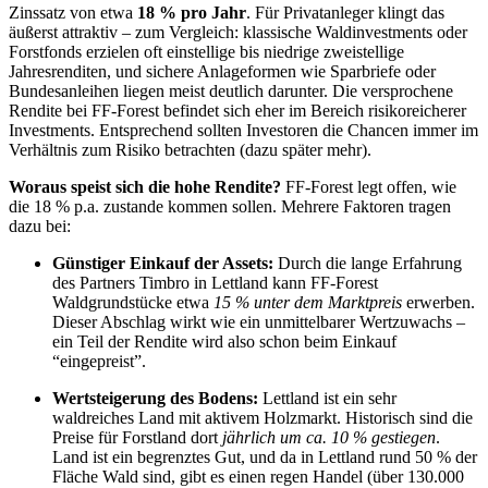
Zinssatz von etwa
18 % pro Jahr
. Für Privatanleger klingt das
äußerst attraktiv – zum Vergleich: klassische Waldinvestments oder
Forstfonds erzielen oft einstellige bis niedrige zweistellige
Jahresrenditen, und sichere Anlageformen wie Sparbriefe oder
Bundesanleihen liegen meist deutlich darunter. Die versprochene
Rendite bei FF-Forest befindet sich eher im Bereich risikoreicherer
Investments. Entsprechend sollten Investoren die Chancen immer im
Verhältnis zum Risiko betrachten (dazu später mehr).
Woraus speist sich die hohe Rendite?
FF-Forest legt offen, wie
die 18 % p.a. zustande kommen sollen. Mehrere Faktoren tragen
dazu bei:
Günstiger Einkauf der Assets:
Durch die lange Erfahrung
des Partners Timbro in Lettland kann FF-Forest
Waldgrundstücke etwa
15 % unter dem Marktpreis
erwerben.
Dieser Abschlag wirkt wie ein unmittelbarer Wertzuwachs –
ein Teil der Rendite wird also schon beim Einkauf
“eingepreist”.
Wertsteigerung des Bodens:
Lettland ist ein sehr
waldreiches Land mit aktivem Holzmarkt. Historisch sind die
Preise für Forstland dort
jährlich um ca. 10 % gestiegen
.
Land ist ein begrenztes Gut, und da in Lettland rund 50 % der
Fläche Wald sind, gibt es einen regen Handel (über 130.000