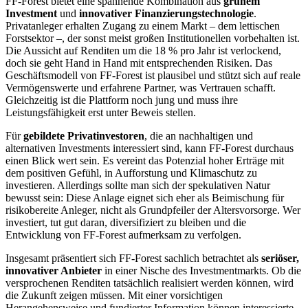
FF-Forest bietet eine spannende Kombination aus
grünem
Investment
und
innovativer Finanzierungstechnologie
.
Privatanleger erhalten Zugang zu einem Markt – dem lettischen
Forstsektor –, der sonst meist großen Institutionellen vorbehalten ist.
Die Aussicht auf Renditen um die 18 % pro Jahr ist verlockend,
doch sie geht Hand in Hand mit entsprechenden Risiken. Das
Geschäftsmodell von FF-Forest ist plausibel und stützt sich auf reale
Vermögenswerte und erfahrene Partner, was Vertrauen schafft.
Gleichzeitig ist die Plattform noch jung und muss ihre
Leistungsfähigkeit erst unter Beweis stellen.
Für
gebildete Privatinvestoren
, die an nachhaltigen und
alternativen Investments interessiert sind, kann FF-Forest durchaus
einen Blick wert sein. Es vereint das Potenzial hoher Erträge mit
dem positiven Gefühl, in Aufforstung und Klimaschutz zu
investieren. Allerdings sollte man sich der spekulativen Natur
bewusst sein: Diese Anlage eignet sich eher als Beimischung für
risikobereite Anleger, nicht als Grundpfeiler der Altersvorsorge. Wer
investiert, tut gut daran, diversifiziert zu bleiben und die
Entwicklung von FF-Forest aufmerksam zu verfolgen.
Insgesamt präsentiert sich FF-Forest sachlich betrachtet als
seriöser,
innovativer Anbieter
in einer Nische des Investmentmarkts. Ob die
versprochenen Renditen tatsächlich realisiert werden können, wird
die Zukunft zeigen müssen. Mit einer vorsichtigen
Herangehensweise und fundierter Information können interessierte