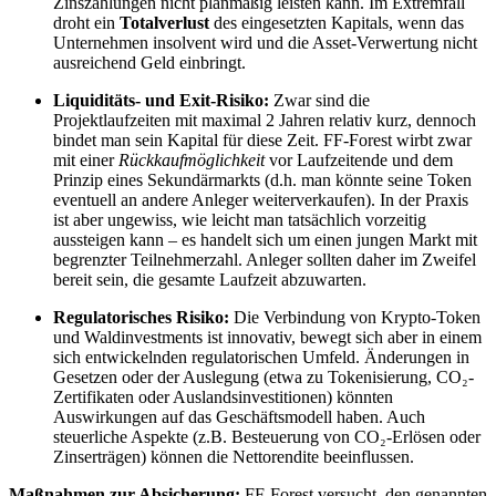
Zinszahlungen nicht planmäßig leisten kann. Im Extremfall
droht ein
Totalverlust
des eingesetzten Kapitals, wenn das
Unternehmen insolvent wird und die Asset-Verwertung nicht
ausreichend Geld einbringt.
Liquiditäts- und Exit-Risiko:
Zwar sind die
Projektlaufzeiten mit maximal 2 Jahren relativ kurz, dennoch
bindet man sein Kapital für diese Zeit. FF-Forest wirbt zwar
mit einer
Rückkaufmöglichkeit
vor Laufzeitende und dem
Prinzip eines Sekundärmarkts (d.h. man könnte seine Token
eventuell an andere Anleger weiterverkaufen). In der Praxis
ist aber ungewiss, wie leicht man tatsächlich vorzeitig
aussteigen kann – es handelt sich um einen jungen Markt mit
begrenzter Teilnehmerzahl. Anleger sollten daher im Zweifel
bereit sein, die gesamte Laufzeit abzuwarten.
Regulatorisches Risiko:
Die Verbindung von Krypto-Token
und Waldinvestments ist innovativ, bewegt sich aber in einem
sich entwickelnden regulatorischen Umfeld. Änderungen in
Gesetzen oder der Auslegung (etwa zu Tokenisierung, CO₂-
Zertifikaten oder Auslandsinvestitionen) könnten
Auswirkungen auf das Geschäftsmodell haben. Auch
steuerliche Aspekte (z.B. Besteuerung von CO₂-Erlösen oder
Zinserträgen) können die Nettorendite beeinflussen.
Maßnahmen zur Absicherung:
FF-Forest versucht, den genannten