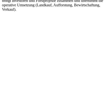
bringt Investoren und Forstprojekte zusammen und übernimmt die
operative Umsetzung (Landkauf, Aufforstung, Bewirtschaftung,
Verkauf).