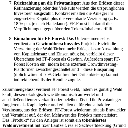
Rückzahlung an die Privatanleger:
Aus den Erlösen dieser
Refinanzierung oder des Verkaufs werden die ursprünglichen
Investoren ausgezahlt. Konkret erhalten die Anleger ihr
eingesetztes Kapital plus die vereinbarte Verzinsung (z. B.
18 % p.a. je nach Haltedauer). FF-Forest hat damit die
Verpflichtungen gegenüber den Token-Inhabern erfüllt.
Einnahmen für FF-Forest:
Das Unternehmen selbst
verdient am
Gewinnüberschuss
des Projekts. Erzielt die
Verwertung der Waldflächen mehr Erlös, als zur Auszahlung
von Kapitaleinsatz und Zinsen nötig ist, verbleibt dieser
Überschuss bei FF-Forest als Gewinn. Außerdem spart FF-
Forest Kosten ein, indem keine externen Crowdinvesting-
Plattformen zwischengeschaltet sind – diese Einsparung
(üblich wären 4–7 % Gebühren bei Drittanbietern) kommt
indirekt ebenfalls der Rendite zugute.
Zusammengefasst verdient FF-Forest Geld, indem es günstig Wald
kauft, diesen ökologisch wie ökonomisch aufwertet und
anschließend teurer verkauft oder beleihen lässt. Die Privatanleger
fungieren als Kapitalgeber und erhalten dafür eine attraktive
Verzinsung aus den Erlösen. FF-Forest wiederum tritt als Entwickler
und Vermittler auf, der den Mehrwert des Projekts monetarisiert.
Das „Produkt“ für den Anleger ist somit ein
tokenisiertes
Waldinvestment
mit fixer Laufzeit, realer Sachwertdeckung (Grund