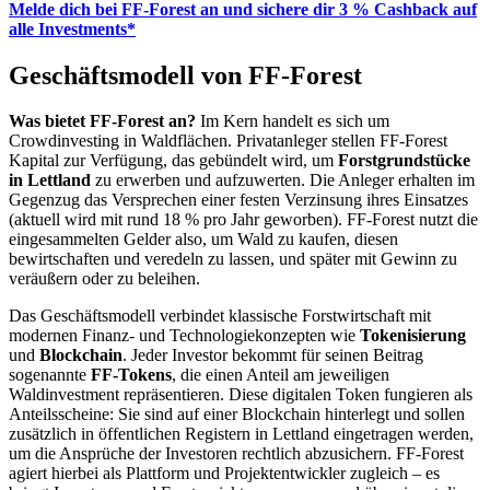
Melde dich bei FF-Forest an und sichere dir 3 % Cashback auf
alle Investments*
Geschäftsmodell von FF-Forest
Was bietet FF-Forest an?
Im Kern handelt es sich um
Crowdinvesting in Waldflächen. Privatanleger stellen FF-Forest
Kapital zur Verfügung, das gebündelt wird, um
Forstgrundstücke
in Lettland
zu erwerben und aufzuwerten. Die Anleger erhalten im
Gegenzug das Versprechen einer festen Verzinsung ihres Einsatzes
(aktuell wird mit rund 18 % pro Jahr geworben). FF-Forest nutzt die
eingesammelten Gelder also, um Wald zu kaufen, diesen
bewirtschaften und veredeln zu lassen, und später mit Gewinn zu
veräußern oder zu beleihen.
Das Geschäftsmodell verbindet klassische Forstwirtschaft mit
modernen Finanz- und Technologiekonzepten wie
Tokenisierung
und
Blockchain
. Jeder Investor bekommt für seinen Beitrag
sogenannte
FF-Tokens
, die einen Anteil am jeweiligen
Waldinvestment repräsentieren. Diese digitalen Token fungieren als
Anteilsscheine: Sie sind auf einer Blockchain hinterlegt und sollen
zusätzlich in öffentlichen Registern in Lettland eingetragen werden,
um die Ansprüche der Investoren rechtlich abzusichern. FF-Forest
agiert hierbei als Plattform und Projektentwickler zugleich – es