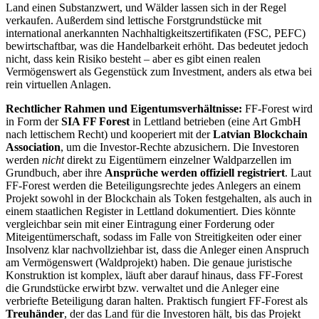
Land einen Substanzwert, und Wälder lassen sich in der Regel
verkaufen. Außerdem sind lettische Forstgrundstücke mit
international anerkannten Nachhaltigkeitszertifikaten (FSC, PEFC)
bewirtschaftbar, was die Handelbarkeit erhöht. Das bedeutet jedoch
nicht, dass kein Risiko besteht – aber es gibt einen realen
Vermögenswert als Gegenstück zum Investment, anders als etwa bei
rein virtuellen Anlagen.
Rechtlicher Rahmen und Eigentumsverhältnisse:
FF-Forest wird
in Form der
SIA FF Forest
in Lettland betrieben (eine Art GmbH
nach lettischem Recht) und kooperiert mit der
Latvian Blockchain
Association
, um die Investor-Rechte abzusichern. Die Investoren
werden
nicht
direkt zu Eigentümern einzelner Waldparzellen im
Grundbuch, aber ihre
Ansprüche werden offiziell registriert
. Laut
FF-Forest werden die Beteiligungsrechte jedes Anlegers an einem
Projekt sowohl in der Blockchain als Token festgehalten, als auch in
einem staatlichen Register in Lettland dokumentiert. Dies könnte
vergleichbar sein mit einer Eintragung einer Forderung oder
Miteigentümerschaft, sodass im Falle von Streitigkeiten oder einer
Insolvenz klar nachvollziehbar ist, dass die Anleger einen Anspruch
am Vermögenswert (Waldprojekt) haben. Die genaue juristische
Konstruktion ist komplex, läuft aber darauf hinaus, dass FF-Forest
die Grundstücke erwirbt bzw. verwaltet und die Anleger eine
verbriefte Beteiligung daran halten. Praktisch fungiert FF-Forest als
Treuhänder
, der das Land für die Investoren hält, bis das Projekt