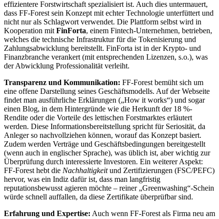
effizientere Forstwirtschaft spezialisiert ist. Auch dies untermauert,
dass FF-Forest sein Konzept mit echter Technologie unterfüttert und
nicht nur als Schlagwort verwendet. Die Plattform selbst wird in
Kooperation mit
FinForta
, einem Fintech-Unternehmen, betrieben,
welches die technische Infrastruktur für die Tokenisierung und
Zahlungsabwicklung bereitstellt. FinForta ist in der Krypto- und
Finanzbranche verankert (mit entsprechenden Lizenzen, s.o.), was
der Abwicklung Professionalität verleiht.
Transparenz und Kommunikation:
FF-Forest bemüht sich um
eine offene Darstellung seines Geschäftsmodells. Auf der Webseite
findet man ausführliche Erklärungen („How it works“) und sogar
einen Blog, in dem Hintergründe wie die Herkunft der 18 %-
Rendite oder die Vorteile des lettischen Forstmarktes erläutert
werden. Diese Informationsbereitstellung spricht für Seriosität, da
Anleger so nachvollziehen können, worauf das Konzept basiert.
Zudem werden Verträge und Geschäftsbedingungen bereitgestellt
(wenn auch in englischer Sprache), was üblich ist, aber wichtig zur
Überprüfung durch interessierte Investoren. Ein weiterer Aspekt:
FF-Forest hebt die
Nachhaltigkeit
und Zertifizierungen (FSC/PEFC)
hervor, was ein Indiz dafür ist, dass man langfristig
reputationsbewusst agieren möchte – reiner „Greenwashing“-Schein
würde schnell auffallen, da diese Zertifikate überprüfbar sind.
Erfahrung und Expertise:
Auch wenn FF-Forest als Firma neu am