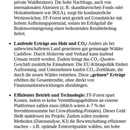
private Waldbesitzer). Die hohe Nachfrage, auch von
internationalen Akteuren (z. B. skandinavischen Fonds oder
Holzabnehmern wie IKEA), sorgt für kontinuierliche
Wertzuwächse. FF-Forest setzt gezielt auf Grundstücke mit
hohem Aufholungspotenzial, sodass im Erfolgsfall die
Bodenwertsteigerung einen bedeutenden Renditebeitrag
liefert.
Laufende Erträge aus Holz und CO₂:
Anders als bei
unbewirtschaftetem Land generieren gut gemanagte Wälder
Cashflow. Durch
Holzernte
und Verkauf kann laufend
Umsatz erzielt werden. Zudem bringt das
CO₂-Quoten
-
Geschäft zusätzliche Einnahmen: Die EU-Klimapolitik fördert
Aufforstung, und Unternehmen kaufen CO₂-Zertifikate, die
durch die neuen Wälder entstehen. Diese
„grünen“ Erträge
erhöhen die Gesamtrendite, ohne direkt von
Finanzmarktentwicklungen abzuhängen.
Effizienter Betrieb und Technologie:
FF-Forest spart
Kosten, indem es keine Vermittlungsgebühren an externe
Plattformen zahlen muss (üblich wären 4–7 % der
Investitionssumme bei Crowdfunding-Portalen). Dieses Geld
fließt stattdessen ins Projekt. Zudem sollen moderne
Methoden (Datenanalyse, KI) die Bewirtschaftung effizienter
machen – z.B. optimale Erntezeitpunkte wählen, um hohe