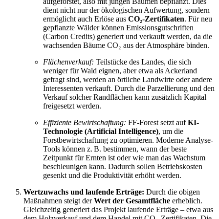
aufgeforstet, also mit jungen Bäumen bepflanzt. Dies
dient nicht nur der ökologischen Aufwertung, sondern
ermöglicht auch Erlöse aus
CO₂-Zertifikaten
. Für neu
gepflanzte Wälder können Emissionsgutschriften
(Carbon Credits) generiert und verkauft werden, da die
wachsenden Bäume CO₂ aus der Atmosphäre binden.
Flächenverkauf:
Teilstücke des Landes, die sich
weniger für Wald eignen, aber etwa als Ackerland
gefragt sind, werden an örtliche Landwirte oder andere
Interessenten verkauft. Durch die Parzellierung und den
Verkauf solcher Randflächen kann zusätzlich Kapital
freigesetzt werden.
Effiziente Bewirtschaftung:
FF-Forest setzt auf
KI-
Technologie (Artificial Intelligence)
, um die
Forstbewirtschaftung zu optimieren. Moderne Analyse-
Tools können z. B. bestimmen, wann der beste
Zeitpunkt für Ernten ist oder wie man das Wachstum
beschleunigen kann. Dadurch sollen Betriebskosten
gesenkt und die Produktivität erhöht werden.
Wertzuwachs und laufende Erträge:
Durch die obigen
Maßnahmen steigt der
Wert der Gesamtfläche
erheblich.
Gleichzeitig generiert das Projekt laufende Erträge – etwa aus
dem Holzverkauf und dem Handel mit CO₂-Zertifikaten. Die