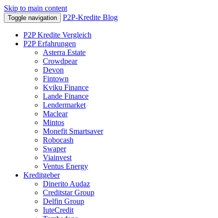
Skip to main content
P2P-Kredite Blog
Toggle navigation
P2P Kredite Vergleich
P2P Erfahrungen
Asterra Estate
Crowdpear
Devon
Fintown
Kviku Finance
Lande Finance
Lendermarket
Maclear
Mintos
Monefit Smartsaver
Robocash
Swaper
Viainvest
Ventus Energy
Kreditgeber
Dinerito Audaz
Creditstar Group
Delfin Group
IuteCredit