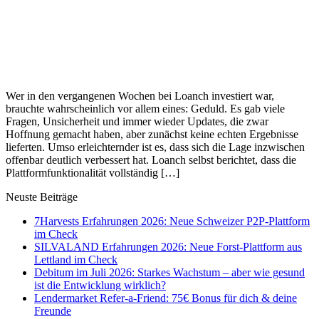
Wer in den vergangenen Wochen bei Loanch investiert war,
brauchte wahrscheinlich vor allem eines: Geduld. Es gab viele
Fragen, Unsicherheit und immer wieder Updates, die zwar
Hoffnung gemacht haben, aber zunächst keine echten Ergebnisse
lieferten. Umso erleichternder ist es, dass sich die Lage inzwischen
offenbar deutlich verbessert hat. Loanch selbst berichtet, dass die
Plattformfunktionalität vollständig […]
Neuste Beiträge
7Harvests Erfahrungen 2026: Neue Schweizer P2P-Plattform
im Check
SILVALAND Erfahrungen 2026: Neue Forst-Plattform aus
Lettland im Check
Debitum im Juli 2026: Starkes Wachstum – aber wie gesund
ist die Entwicklung wirklich?
Lendermarket Refer-a-Friend: 75€ Bonus für dich & deine
Freunde