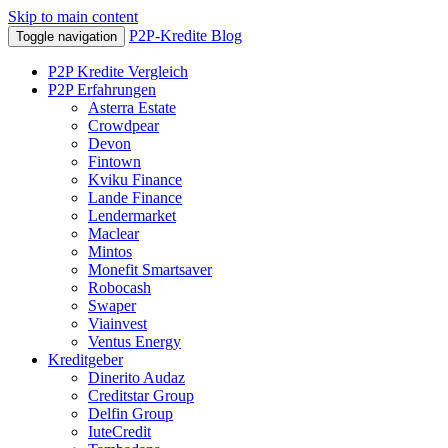
Skip to main content
P2P-Kredite Blog
Toggle navigation
P2P Kredite Vergleich
P2P Erfahrungen
Asterra Estate
Crowdpear
Devon
Fintown
Kviku Finance
Lande Finance
Lendermarket
Maclear
Mintos
Monefit Smartsaver
Robocash
Swaper
Viainvest
Ventus Energy
Kreditgeber
Dinerito Audaz
Creditstar Group
Delfin Group
IuteCredit