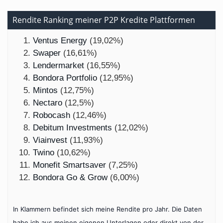
Rendite Ranking meiner P2P Kredite Plattformen
Ventus Energy
(19,02%)
Swaper
(16,61%)
Lendermarket
(16,55%)
Bondora Portfolio
(12,95%)
Mintos
(12,75%)
Nectaro
(12,5%)
Robocash
(12,46%)
Debitum Investments
(12,02%)
Viainvest
(11,93%)
Twino
(10,62%)
Monefit Smartsaver
(7,25%)
Bondora Go & Grow
(6,00%)
In Klammern befindet sich meine Rendite pro Jahr. Die Daten
habe ich aus meinen eigenen Unterlagen oder direkt von der