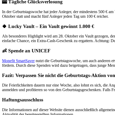
🎰
Tägliche Glücksverlosung
In der Geburtstagswoche hat jeder Anleger, der mindestens 500 € am 
Oktober statt und macht fünf Anleger jeden Tag um 100 € reicher.
🍀
Lucky Vault – Ein Vault gewinnt 1.000 €
Als besonderes Highlight wird am 28. Oktober ein Vault gezogen, der
einfache Chance, ein Extra-Cash-Geschenk zu ergattern. Achtung: Der 
👶
Spende an UNICEF
Monefit SmartSaver
nutzt die Geburtstagswoche, um auch anderen e
fördern. Durch diese Spenden wird dazu beigetragen, dass junge Men
Fazit: Verpassen Sie nicht die Geburtstags-Aktion v
Die Feierlichkeiten dauern nur eine Woche, also lohnt es sich, die 
anmelden und profitieren so von den Geburtstagsgeschenken. Falls Fra
Haftungsausschluss
Die Informationen auf dieser Website dienen ausschließlich allgemein
Aktualität der bereitgestellten Informationen.