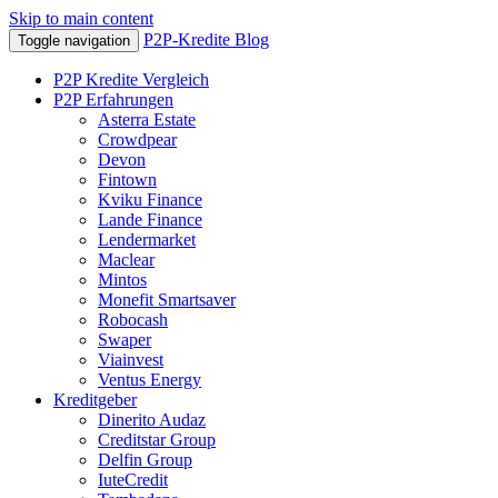
Skip to main content
P2P-Kredite Blog
Toggle navigation
P2P Kredite Vergleich
P2P Erfahrungen
Asterra Estate
Crowdpear
Devon
Fintown
Kviku Finance
Lande Finance
Lendermarket
Maclear
Mintos
Monefit Smartsaver
Robocash
Swaper
Viainvest
Ventus Energy
Kreditgeber
Dinerito Audaz
Creditstar Group
Delfin Group
IuteCredit