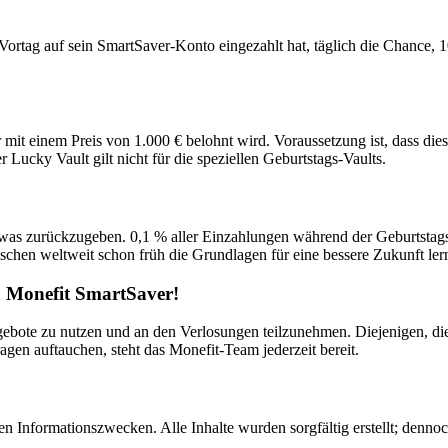
Vortag auf sein SmartSaver-Konto eingezahlt hat, täglich die Chance, 
 mit einem Preis von 1.000 € belohnt wird. Voraussetzung ist, dass di
Lucky Vault gilt nicht für die speziellen Geburtstags-Vaults.
twas zurückzugeben. 0,1 % aller Einzahlungen während der Geburtst
schen weltweit schon früh die Grundlagen für eine bessere Zukunft le
on Monefit SmartSaver!
Angebote zu nutzen und an den Verlosungen teilzunehmen. Diejenigen, d
gen auftauchen, steht das Monefit-Team jederzeit bereit.
en Informationszwecken. Alle Inhalte wurden sorgfältig erstellt; denno