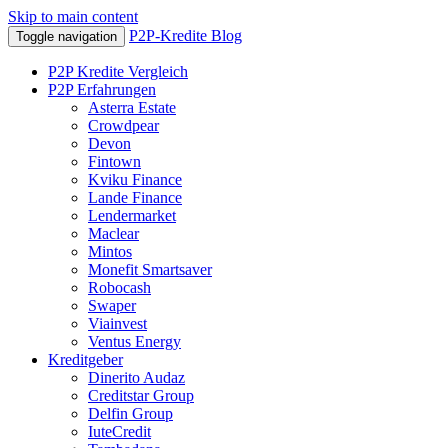
Skip to main content
P2P-Kredite Blog
Toggle navigation
P2P Kredite Vergleich
P2P Erfahrungen
Asterra Estate
Crowdpear
Devon
Fintown
Kviku Finance
Lande Finance
Lendermarket
Maclear
Mintos
Monefit Smartsaver
Robocash
Swaper
Viainvest
Ventus Energy
Kreditgeber
Dinerito Audaz
Creditstar Group
Delfin Group
IuteCredit