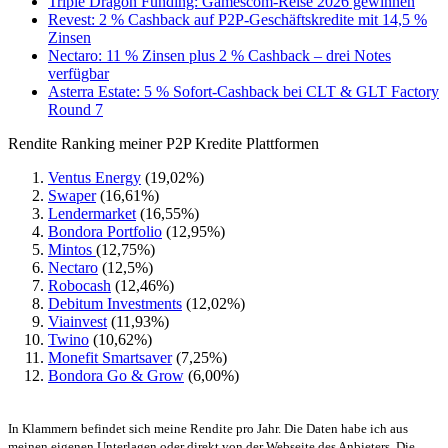
Triple Dragon Funding: Gamescom-Reise 2026 gewinnen
Revest: 2 % Cashback auf P2P-Geschäftskredite mit 14,5 %
Zinsen
Nectaro: 11 % Zinsen plus 2 % Cashback – drei Notes
verfügbar
Asterra Estate: 5 % Sofort-Cashback bei CLT & GLT Factory
Round 7
Rendite Ranking meiner P2P Kredite Plattformen
Ventus Energy
(19,02%)
Swaper
(16,61%)
Lendermarket
(16,55%)
Bondora Portfolio
(12,95%)
Mintos
(12,75%)
Nectaro
(12,5%)
Robocash
(12,46%)
Debitum Investments
(12,02%)
Viainvest
(11,93%)
Twino
(10,62%)
Monefit Smartsaver
(7,25%)
Bondora Go & Grow
(6,00%)
In Klammern befindet sich meine Rendite pro Jahr. Die Daten habe ich aus
meinen eigenen Unterlagen oder direkt von der Webseite des Anbieters. Die