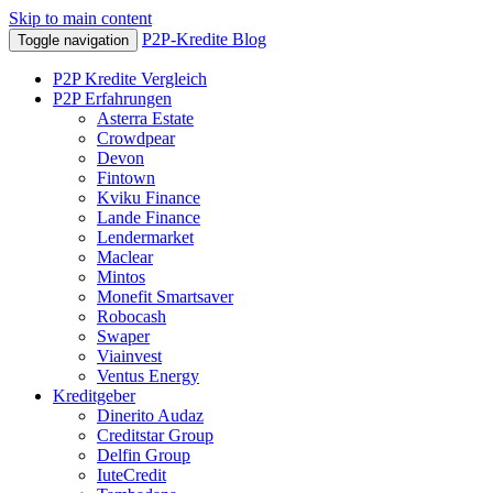
Skip to main content
P2P-Kredite Blog
Toggle navigation
P2P Kredite Vergleich
P2P Erfahrungen
Asterra Estate
Crowdpear
Devon
Fintown
Kviku Finance
Lande Finance
Lendermarket
Maclear
Mintos
Monefit Smartsaver
Robocash
Swaper
Viainvest
Ventus Energy
Kreditgeber
Dinerito Audaz
Creditstar Group
Delfin Group
IuteCredit