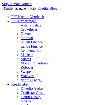
Skip to main content
P2P-Kredite Blog
Toggle navigation
P2P Kredite Vergleich
P2P Erfahrungen
Asterra Estate
Crowdpear
Devon
Fintown
Kviku Finance
Lande Finance
Lendermarket
Maclear
Mintos
Monefit Smartsaver
Robocash
Swaper
Viainvest
Ventus Energy
Kreditgeber
Dinerito Audaz
Creditstar Group
Delfin Group
IuteCredit