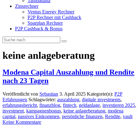
Tambadana
Zinsrechner
Ventus Energy Rechner
P2P Rechner mit Cashback
Sparplan Rechner
P2P Cashback & Bonus
keine anlageberatung
Modena Capital Auszahlung und Rendite
nach 23 Tagen
Veröffentlicht von
Sebastian
3. April 2025
Kategorie(n):
P2P
Erfahrungen
Schlagwörter:
auszahlung
,
digitale investments
,
erfahrungsbericht
,
finanzblog
,
fintech
,
geldanlage
,
investieren 2025
,
investment
,
kampagnenbonus
,
keine anlageberatung
,
modena
capital
,
passives Einkommen
,
persönliche finanzen
,
Rendite
,
vault
Keine Kommentare