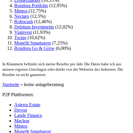
Lendermarket
(16,55%)
Bondora Portfolio
(12,95%)
Mintos
(12,75%)
Nectaro
(12,5%)
Robocash
(12,46%)
Debitum Investments
(12,02%)
Viainvest
(11,93%)
Twino
(10,62%)
Monefit Smartsaver
(7,25%)
Bondora Go & Grow
(6,00%)
In Klammern befindet sich meine Rendite pro Jahr. Die Daten habe ich aus
meinen eigenen Unterlagen oder direkt von der Webseite des Anbieters. Die
Rendite ist nicht garantiert.
Startseite
»
keine anlageberatung
P2P Plattformen:
Asterra Estate
Devon
Lande Finance
Maclear
Mintos
Monefit Smartsaver