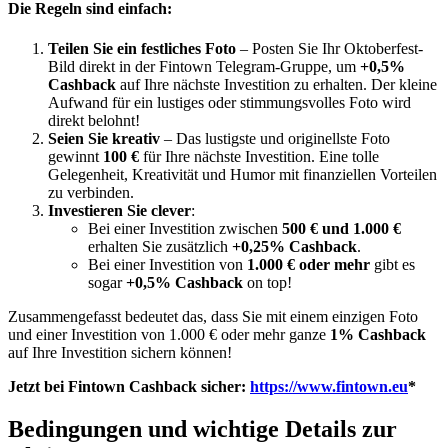
Die Regeln sind einfach:
Teilen Sie ein festliches Foto
– Posten Sie Ihr Oktoberfest-
Bild direkt in der Fintown Telegram-Gruppe, um
+0,5%
Cashback
auf Ihre nächste Investition zu erhalten. Der kleine
Aufwand für ein lustiges oder stimmungsvolles Foto wird
direkt belohnt!
Seien Sie kreativ
– Das lustigste und originellste Foto
gewinnt
100 €
für Ihre nächste Investition. Eine tolle
Gelegenheit, Kreativität und Humor mit finanziellen Vorteilen
zu verbinden.
Investieren Sie clever
:
Bei einer Investition zwischen
500 € und 1.000 €
erhalten Sie zusätzlich
+0,25% Cashback
.
Bei einer Investition von
1.000 € oder mehr
gibt es
sogar
+0,5% Cashback
on top!
Zusammengefasst bedeutet das, dass Sie mit einem einzigen Foto
und einer Investition von 1.000 € oder mehr ganze
1% Cashback
auf Ihre Investition sichern können!
Jetzt bei Fintown Cashback sicher:
https://www.fintown.eu
*
Bedingungen und wichtige Details zur