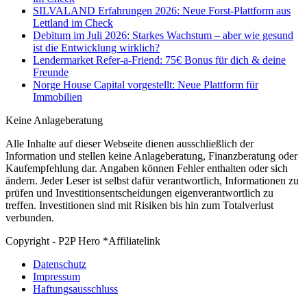
SILVALAND Erfahrungen 2026: Neue Forst-Plattform aus
Lettland im Check
Debitum im Juli 2026: Starkes Wachstum – aber wie gesund
ist die Entwicklung wirklich?
Lendermarket Refer-a-Friend: 75€ Bonus für dich & deine
Freunde
Norge House Capital vorgestellt: Neue Plattform für
Immobilien
Keine Anlageberatung
Alle Inhalte auf dieser Webseite dienen ausschließlich der
Information und stellen keine Anlageberatung, Finanzberatung oder
Kaufempfehlung dar. Angaben können Fehler enthalten oder sich
ändern. Jeder Leser ist selbst dafür verantwortlich, Informationen zu
prüfen und Investitionsentscheidungen eigenverantwortlich zu
treffen. Investitionen sind mit Risiken bis hin zum Totalverlust
verbunden.
Copyright - P2P Hero *Affiliatelink
Datenschutz
Impressum
Haftungsausschluss