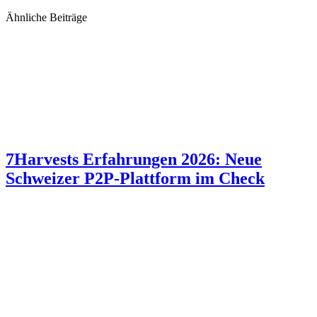
Ähnliche Beiträge
7Harvests Erfahrungen 2026: Neue
Schweizer P2P-Plattform im Check