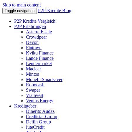
Skip to main content
P2P-Kredite Blog
Toggle navigation
P2P Kredite Vergleich
P2P Erfahrungen
Asterra Estate
Crowdpear
Devon
Fintown
Kviku Finance
Lande Finance
Lendermarket
Maclear
Mintos
Monefit Smartsaver
Robocash
Swaper
Viainvest
Ventus Energy
Kreditgeber
Dinerito Audaz
Creditstar Group
Delfin Group
IuteCredit