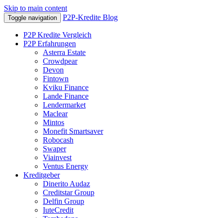
Skip to main content
P2P-Kredite Blog
Toggle navigation
P2P Kredite Vergleich
P2P Erfahrungen
Asterra Estate
Crowdpear
Devon
Fintown
Kviku Finance
Lande Finance
Lendermarket
Maclear
Mintos
Monefit Smartsaver
Robocash
Swaper
Viainvest
Ventus Energy
Kreditgeber
Dinerito Audaz
Creditstar Group
Delfin Group
IuteCredit