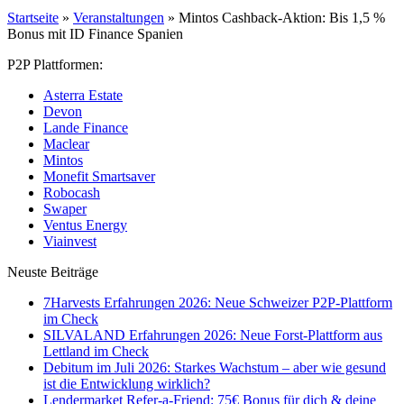
Startseite
»
Veranstaltungen
»
Mintos Cashback-Aktion: Bis 1,5 %
Bonus mit ID Finance Spanien
P2P Plattformen:
Asterra Estate
Devon
Lande Finance
Maclear
Mintos
Monefit Smartsaver
Robocash
Swaper
Ventus Energy
Viainvest
Neuste Beiträge
7Harvests Erfahrungen 2026: Neue Schweizer P2P-Plattform
im Check
SILVALAND Erfahrungen 2026: Neue Forst-Plattform aus
Lettland im Check
Debitum im Juli 2026: Starkes Wachstum – aber wie gesund
ist die Entwicklung wirklich?
Lendermarket Refer-a-Friend: 75€ Bonus für dich & deine