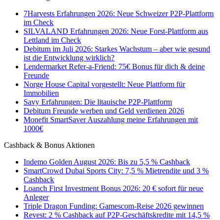
7Harvests Erfahrungen 2026: Neue Schweizer P2P-Plattform
im Check
SILVALAND Erfahrungen 2026: Neue Forst-Plattform aus
Lettland im Check
Debitum im Juli 2026: Starkes Wachstum – aber wie gesund
ist die Entwicklung wirklich?
Lendermarket Refer-a-Friend: 75€ Bonus für dich & deine
Freunde
Norge House Capital vorgestellt: Neue Plattform für
Immobilien
Savy Erfahrungen: Die litauische P2P-Plattform
Debitum Freunde werben und Geld verdienen 2026
Monefit SmartSaver Auszahlung meine Erfahrungen mit
1000€
Cashback & Bonus Aktionen
Indemo Golden August 2026: Bis zu 5,5 % Cashback
SmartCrowd Dubai Sports City: 7,5 % Mietrendite und 3 %
Cashback
Loanch First Investment Bonus 2026: 20 € sofort für neue
Anleger
Triple Dragon Funding: Gamescom-Reise 2026 gewinnen
Revest: 2 % Cashback auf P2P-Geschäftskredite mit 14,5 %