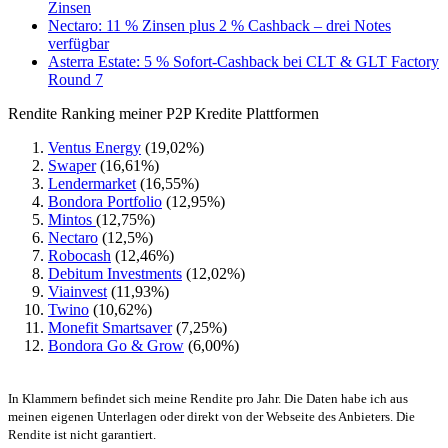
Zinsen
Nectaro: 11 % Zinsen plus 2 % Cashback – drei Notes
verfügbar
Asterra Estate: 5 % Sofort-Cashback bei CLT & GLT Factory
Round 7
Rendite Ranking meiner P2P Kredite Plattformen
Ventus Energy
(19,02%)
Swaper
(16,61%)
Lendermarket
(16,55%)
Bondora Portfolio
(12,95%)
Mintos
(12,75%)
Nectaro
(12,5%)
Robocash
(12,46%)
Debitum Investments
(12,02%)
Viainvest
(11,93%)
Twino
(10,62%)
Monefit Smartsaver
(7,25%)
Bondora Go & Grow
(6,00%)
In Klammern befindet sich meine Rendite pro Jahr. Die Daten habe ich aus
meinen eigenen Unterlagen oder direkt von der Webseite des Anbieters. Die
Rendite ist nicht garantiert.