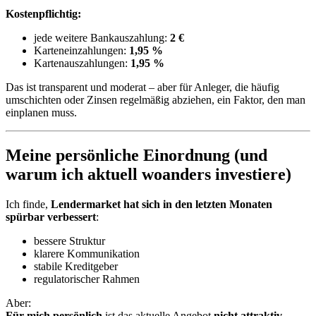
Kostenpflichtig:
jede weitere Bankauszahlung:
2 €
Karteneinzahlungen:
1,95 %
Kartenauszahlungen:
1,95 %
Das ist transparent und moderat – aber für Anleger, die häufig
umschichten oder Zinsen regelmäßig abziehen, ein Faktor, den man
einplanen muss.
Meine persönliche Einordnung (und
warum ich aktuell woanders investiere)
Ich finde,
Lendermarket hat sich in den letzten Monaten
spürbar verbessert
:
bessere Struktur
klarere Kommunikation
stabile Kreditgeber
regulatorischer Rahmen
Aber:
Für mich persönlich
ist das aktuelle Angebot
nicht attraktiv