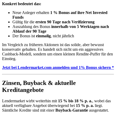
Konkret bedeutet das:
Neue Anleger erhalten
1 % Bonus auf ihre Net Invested
Funds
Gültig für die
ersten 90 Tage nach Verifizierung
Auszahlung des Bonus
innerhalb von 5 Werktagen nach
Ablauf der 90 Tage
Der Bonus ist
einmalig
, nicht jährlich
Im Vergleich zu früheren Aktionen ist das solide, aber bewusst
konservativ gehalten. Es handelt sich nicht um ein aggressives
Cashback-Modell, sondern um einen kleinen Rendite-Puffer für den
Einstieg.
Jetzt bei Lendermarket.com anmelden und 1% Bonus sichern *
Zinsen, Buyback & aktuelle
Kreditangebote
Lendermarket wirbt weiterhin mit
15 % bis 18 % p. a.
, wobei das
aktuell verfügbare Angebot überwiegend bei
15 % p. a.
liegt.
Sämtliche Kredite sind mit einer
Buyback-Garantie
ausgestattet.