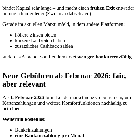
bindet Kapital sehr lange – und macht einen
frühen Exit
entweder
unmöglich oder teuer (Zweitmarktabschläge).
Gerade im aktuellen Marktumfeld, in dem andere Plattformen:
höhere Zinsen bieten
kürzere Laufzeiten haben
zusätzliches Cashback zahlen
wirkt das Angebot von Lendermarket
weniger konkurrenzfähig
.
Neue Gebühren ab Februar 2026: fair,
aber relevant
Ab
1. Februar 2026
führt Lendermarket neue Gebühren ein, um
Kartenzahlungen und weitere Komfortfunktionen nachhaltig zu
betreiben.
Weiterhin kostenlos:
Bankeinzahlungen
eine Bankauszahlung pro Monat