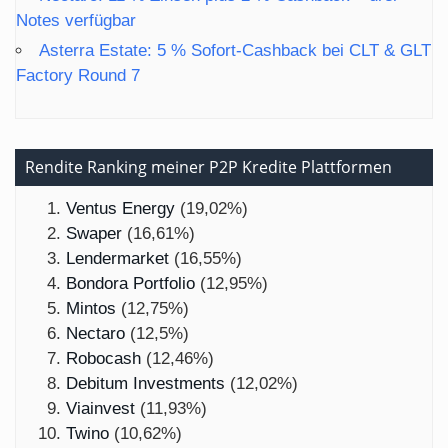
Notes verfügbar
Asterra Estate: 5 % Sofort-Cashback bei CLT & GLT
Factory Round 7
Rendite Ranking meiner P2P Kredite Plattformen
Ventus Energy
(19,02%)
Swaper
(16,61%)
Lendermarket
(16,55%)
Bondora Portfolio
(12,95%)
Mintos
(12,75%)
Nectaro
(12,5%)
Robocash
(12,46%)
Debitum Investments
(12,02%)
Viainvest
(11,93%)
Twino
(10,62%)