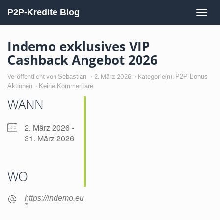
Skip
to
P2P-Kredite Blog
Togg
main
navig
content
Indemo exklusives VIP
Cashback Angebot 2026
Veröffentlicht von
Sebastian
2. März 2026
Kategorie(n):
P2P Bonus
Aktionen
Keine Kommentare
WANN
2. März 2026 -
31. März 2026
WO
https://indemo.eu
*