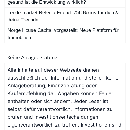
gesund ist die Entwicklung wirklich?
Lendermarket Refer-a-Friend: 75€ Bonus für dich &
deine Freunde
Norge House Capital vorgestellt: Neue Plattform für
Immobilien
Keine Anlageberatung
Alle Inhalte auf dieser Webseite dienen
ausschließlich der Information und stellen keine
Anlageberatung, Finanzberatung oder
Kaufempfehlung dar. Angaben können Fehler
enthalten oder sich ändern. Jeder Leser ist
selbst dafür verantwortlich, Informationen zu
prüfen und Investitionsentscheidungen
eigenverantwortlich zu treffen. Investitionen sind