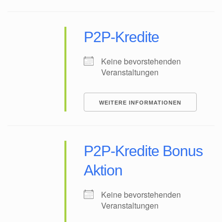
P2P-Kredite
Keine bevorstehenden
Veranstaltungen
WEITERE INFORMATIONEN
P2P-Kredite Bonus
Aktion
Keine bevorstehenden
Veranstaltungen