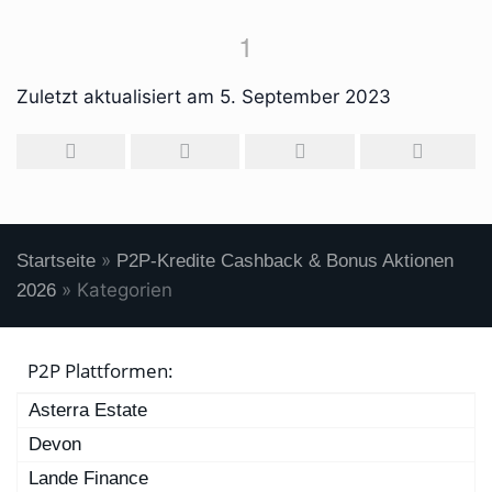
1
Zuletzt aktualisiert am 5. September 2023
»
Startseite
P2P-Kredite Cashback & Bonus Aktionen
»
Kategorien
2026
P2P Plattformen:
Asterra Estate
Devon
Lande Finance