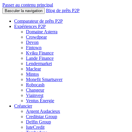
Passer au contenu principal
Blog de prêts P2P
Basculer la navigation
Comparateur de prêts P2P
Expériences P2P
Domaine Asterra
Crowdpear
Devon
Fintown
Kviku Finance
Lande Finance
Lendermarket
Maclear
Mintos
Monefit Smartsaver
Robocash
Changeur
Viainvest
Ventus Énergie
Créancier
Argent Audacieux
Creditstar Group
Delfin Group
IuteCredit