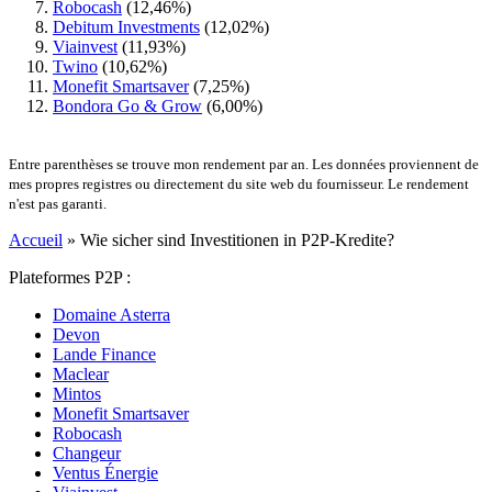
Robocash
(12,46%)
Debitum Investments
(12,02%)
Viainvest
(11,93%)
Twino
(10,62%)
Monefit Smartsaver
(7,25%)
Bondora Go & Grow
(6,00%)
Entre parenthèses se trouve mon rendement par an. Les données proviennent de
mes propres registres ou directement du site web du fournisseur. Le rendement
n'est pas garanti.
Accueil
»
Wie sicher sind Investitionen in P2P-Kredite?
Plateformes P2P :
Domaine Asterra
Devon
Lande Finance
Maclear
Mintos
Monefit Smartsaver
Robocash
Changeur
Ventus Énergie