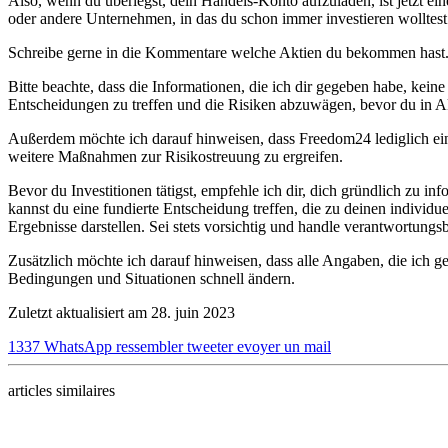
Also, wenn du überlegst, dein Handels-Konto aufzuladen, ist jetzt ei
oder andere Unternehmen, in das du schon immer investieren wolltest
Schreibe gerne in die Kommentare welche Aktien du bekommen hast
Bitte beachte, dass die Informationen, die ich dir gegeben habe, kein
Entscheidungen zu treffen und die Risiken abzuwägen, bevor du in Akt
Außerdem möchte ich darauf hinweisen, dass Freedom24 lediglich eine
weitere Maßnahmen zur Risikostreuung zu ergreifen.
Bevor du Investitionen tätigst, empfehle ich dir, dich gründlich zu i
kannst du eine fundierte Entscheidung treffen, die zu deinen individu
Ergebnisse darstellen. Sei stets vorsichtig und handle verantwortungs
Zusätzlich möchte ich darauf hinweisen, dass alle Angaben, die ich 
Bedingungen und Situationen schnell ändern.
Zuletzt aktualisiert am 28. juin 2023
1337
WhatsApp
ressembler
tweeter
evoyer un mail
articles similaires