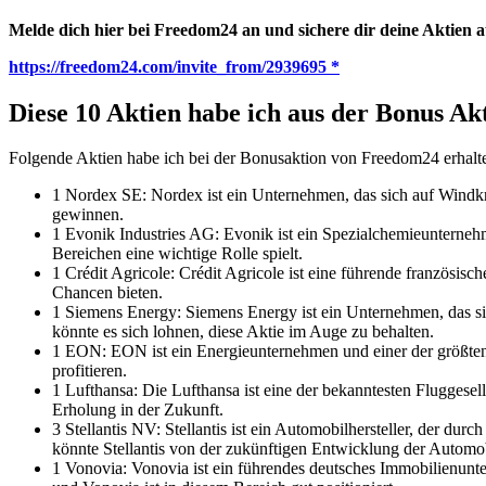
Melde dich hier bei Freedom24 an und sichere dir deine
https://freedom24.com/invite_from/2939695 *
Diese 10 Aktien habe ich aus der Bonus Ak
Folgende Aktien habe ich bei der Bonusaktion von Freedom24 erhalten 
1 Nordex SE: Nordex ist ein Unternehmen, das sich auf Windkraf
gewinnen.
1 Evonik Industries AG: Evonik ist ein Spezialchemieunternehme
Bereichen eine wichtige Rolle spielt.
1 Crédit Agricole: Crédit Agricole ist eine führende französisch
Chancen bieten.
1 Siemens Energy: Siemens Energy ist ein Unternehmen, das sic
könnte es sich lohnen, diese Aktie im Auge zu behalten.
1 EON: EON ist ein Energieunternehmen und einer der größten 
profitieren.
1 Lufthansa: Die Lufthansa ist eine der bekanntesten Fluggesel
Erholung in der Zukunft.
3 Stellantis NV: Stellantis ist ein Automobilhersteller, der 
könnte Stellantis von der zukünftigen Entwicklung der Automobi
1 Vonovia: Vonovia ist ein führendes deutsches Immobilienunte