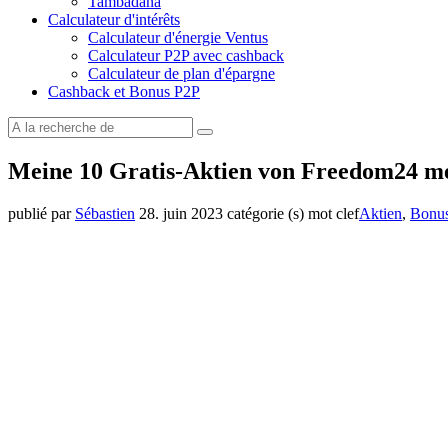
Tambadana
Calculateur d'intérêts
Calculateur d'énergie Ventus
Calculateur P2P avec cashback
Calculateur de plan d'épargne
Cashback et Bonus P2P
Meine 10 Gratis-Aktien von Freedom24 m
publié par
Sébastien
28. juin 2023
catégorie (s)
mot clef
Aktien
,
Bonus