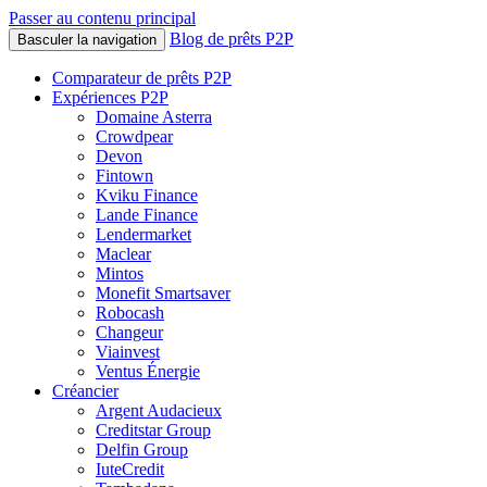
Passer au contenu principal
Blog de prêts P2P
Basculer la navigation
Comparateur de prêts P2P
Expériences P2P
Domaine Asterra
Crowdpear
Devon
Fintown
Kviku Finance
Lande Finance
Lendermarket
Maclear
Mintos
Monefit Smartsaver
Robocash
Changeur
Viainvest
Ventus Énergie
Créancier
Argent Audacieux
Creditstar Group
Delfin Group
IuteCredit