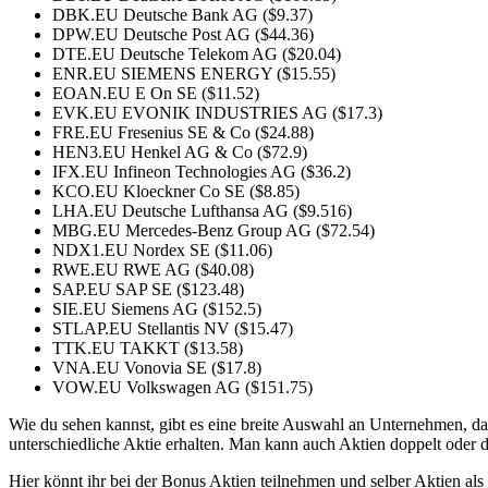
DBK.EU Deutsche Bank AG ($9.37)
DPW.EU Deutsche Post AG ($44.36)
DTE.EU Deutsche Telekom AG ($20.04)
ENR.EU SIEMENS ENERGY ($15.55)
EOAN.EU E On SE ($11.52)
EVK.EU EVONIK INDUSTRIES AG ($17.3)
FRE.EU Fresenius SE & Co ($24.88)
HEN3.EU Henkel AG & Co ($72.9)
IFX.EU Infineon Technologies AG ($36.2)
KCO.EU Kloeckner Co SE ($8.85)
LHA.EU Deutsche Lufthansa AG ($9.516)
MBG.EU Mercedes-Benz Group AG ($72.54)
NDX1.EU Nordex SE ($11.06)
RWE.EU RWE AG ($40.08)
SAP.EU SAP SE ($123.48)
SIE.EU Siemens AG ($152.5)
STLAP.EU Stellantis NV ($15.47)
TTK.EU TAKKT ($13.58)
VNA.EU Vonovia SE ($17.8)
VOW.EU Volkswagen AG ($151.75)
Wie du sehen kannst, gibt es eine breite Auswahl an Unternehmen, d
unterschiedliche Aktie erhalten. Man kann auch Aktien doppelt oder dr
Hier könnt ihr bei der Bonus Aktien teilnehmen und selber Aktien a