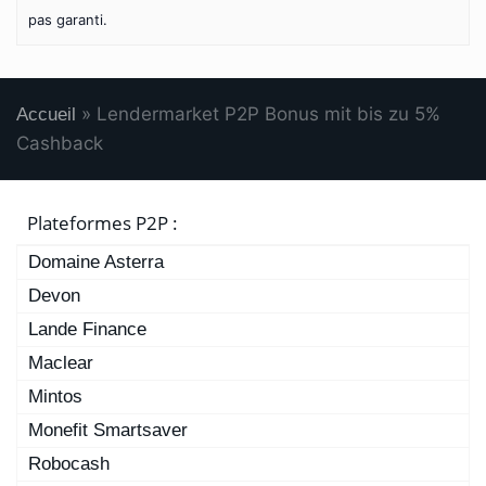
pas garanti.
»
Lendermarket P2P Bonus mit bis zu 5%
Accueil
Cashback
Plateformes P2P :
Domaine Asterra
Devon
Lande Finance
Maclear
Mintos
Monefit Smartsaver
Robocash