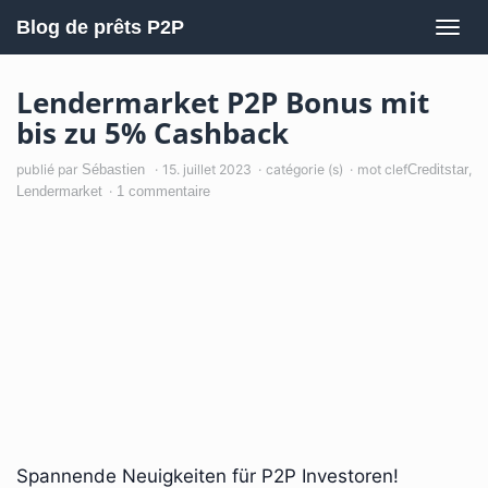
Passer
au
Blog de prêts P2P
Basc
contenu
la
principal
navig
Lendermarket P2P Bonus mit
bis zu 5% Cashback
publié par
Sébastien
15. juillet 2023
catégorie (s)
mot clef
Creditstar
,
Lendermarket
1 commentaire
Spannende Neuigkeiten für P2P Investoren!