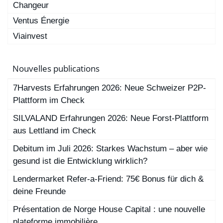
Changeur
Ventus Énergie
Viainvest
Nouvelles publications
7Harvests Erfahrungen 2026: Neue Schweizer P2P-
Plattform im Check
SILVALAND Erfahrungen 2026: Neue Forst-Plattform
aus Lettland im Check
Debitum im Juli 2026: Starkes Wachstum – aber wie
gesund ist die Entwicklung wirklich?
Lendermarket Refer-a-Friend: 75€ Bonus für dich &
deine Freunde
Présentation de Norge House Capital : une nouvelle
plateforme immobilière