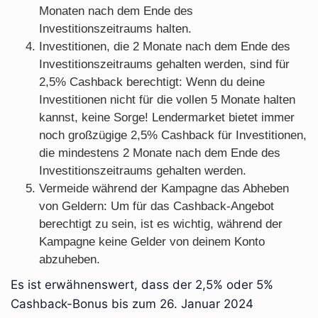
Monaten nach dem Ende des
Investitionszeitraums halten.
Investitionen, die 2 Monate nach dem Ende des
Investitionszeitraums gehalten werden, sind für
2,5% Cashback berechtigt: Wenn du deine
Investitionen nicht für die vollen 5 Monate halten
kannst, keine Sorge! Lendermarket bietet immer
noch großzügige 2,5% Cashback für Investitionen,
die mindestens 2 Monate nach dem Ende des
Investitionszeitraums gehalten werden.
Vermeide während der Kampagne das Abheben
von Geldern: Um für das Cashback-Angebot
berechtigt zu sein, ist es wichtig, während der
Kampagne keine Gelder von deinem Konto
abzuheben.
Es ist erwähnenswert, dass der 2,5% oder 5%
Cashback-Bonus bis zum 26. Januar 2024