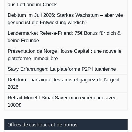
aus Lettland im Check
Debitum im Juli 2026: Starkes Wachstum – aber wie
gesund ist die Entwicklung wirklich?
Lendermarket Refer-a-Friend: 75€ Bonus für dich &
deine Freunde
Présentation de Norge House Capital : une nouvelle
plateforme immobilière
Savy Erfahrungen: La plateforme P2P lituanienne
Debitum : parrainez des amis et gagnez de l'argent
2026
Retrait Monefit SmartSaver mon expérience avec
1000€
Offres de cashback et de bonus