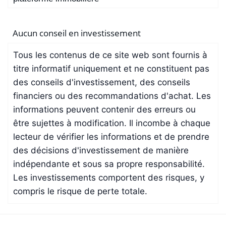
Aucun conseil en investissement
Tous les contenus de ce site web sont fournis à
titre informatif uniquement et ne constituent pas
des conseils d'investissement, des conseils
financiers ou des recommandations d'achat. Les
informations peuvent contenir des erreurs ou
être sujettes à modification. Il incombe à chaque
lecteur de vérifier les informations et de prendre
des décisions d'investissement de manière
indépendante et sous sa propre responsabilité.
Les investissements comportent des risques, y
compris le risque de perte totale.