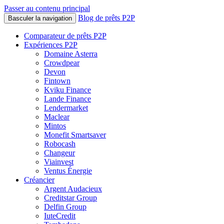
Passer au contenu principal
Blog de prêts P2P
Basculer la navigation
Comparateur de prêts P2P
Expériences P2P
Domaine Asterra
Crowdpear
Devon
Fintown
Kviku Finance
Lande Finance
Lendermarket
Maclear
Mintos
Monefit Smartsaver
Robocash
Changeur
Viainvest
Ventus Énergie
Créancier
Argent Audacieux
Creditstar Group
Delfin Group
IuteCredit