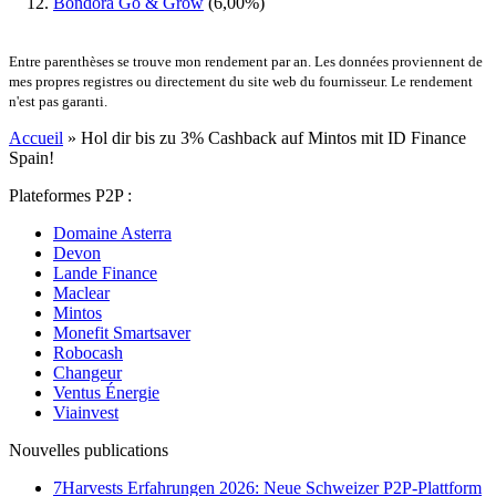
Bondora Go & Grow
(6,00%)
Entre parenthèses se trouve mon rendement par an. Les données proviennent de
mes propres registres ou directement du site web du fournisseur. Le rendement
n'est pas garanti.
Accueil
»
Hol dir bis zu 3% Cashback auf Mintos mit ID Finance
Spain!
Plateformes P2P :
Domaine Asterra
Devon
Lande Finance
Maclear
Mintos
Monefit Smartsaver
Robocash
Changeur
Ventus Énergie
Viainvest
Nouvelles publications
7Harvests Erfahrungen 2026: Neue Schweizer P2P-Plattform