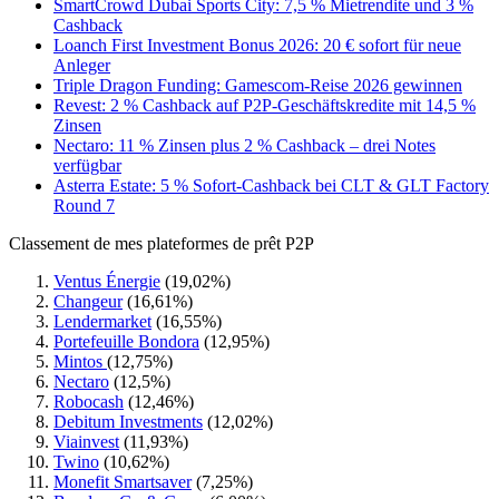
SmartCrowd Dubai Sports City: 7,5 % Mietrendite und 3 %
Cashback
Loanch First Investment Bonus 2026: 20 € sofort für neue
Anleger
Triple Dragon Funding: Gamescom-Reise 2026 gewinnen
Revest: 2 % Cashback auf P2P-Geschäftskredite mit 14,5 %
Zinsen
Nectaro: 11 % Zinsen plus 2 % Cashback – drei Notes
verfügbar
Asterra Estate: 5 % Sofort-Cashback bei CLT & GLT Factory
Round 7
Classement de mes plateformes de prêt P2P
Ventus Énergie
(19,02%)
Changeur
(16,61%)
Lendermarket
(16,55%)
Portefeuille Bondora
(12,95%)
Mintos
(12,75%)
Nectaro
(12,5%)
Robocash
(12,46%)
Debitum Investments
(12,02%)
Viainvest
(11,93%)
Twino
(10,62%)
Monefit Smartsaver
(7,25%)