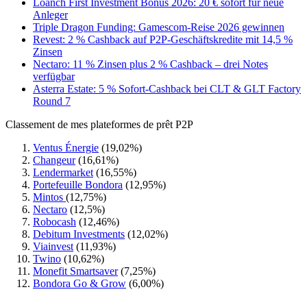
Loanch First Investment Bonus 2026: 20 € sofort für neue
Anleger
Triple Dragon Funding: Gamescom-Reise 2026 gewinnen
Revest: 2 % Cashback auf P2P-Geschäftskredite mit 14,5 %
Zinsen
Nectaro: 11 % Zinsen plus 2 % Cashback – drei Notes
verfügbar
Asterra Estate: 5 % Sofort-Cashback bei CLT & GLT Factory
Round 7
Classement de mes plateformes de prêt P2P
Ventus Énergie
(19,02%)
Changeur
(16,61%)
Lendermarket
(16,55%)
Portefeuille Bondora
(12,95%)
Mintos
(12,75%)
Nectaro
(12,5%)
Robocash
(12,46%)
Debitum Investments
(12,02%)
Viainvest
(11,93%)
Twino
(10,62%)
Monefit Smartsaver
(7,25%)
Bondora Go & Grow
(6,00%)