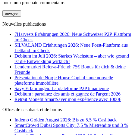
pour mon prochain commentaire.
Nouvelles publications
7Harvests Erfahrungen 2026: Neue Schweizer P2P-Plattform
im Check
SILVALAND Erfahrungen 2026: Neue Forst-Plattform aus
Lettland im Check
Debitum im Juli 2026: Starkes Wachstum – aber wie gesund
ist die Entwicklung wirklich?
Lendermarket Refer-a-Friend: 75€ Bonus für dich & deine
Freunde
Présentation de Norge House Capital : une nouvelle
plateforme immobilière
Savy Erfahrungen: La plateforme P2P lituanienne
Debitum : parrainez des amis et gagnez de l'argent 2026
Retrait Monefit SmartSaver mon expérience avec 1000€
Offres de cashback et de bonus
Indemo Golden August 2026: Bis zu 5,5 % Cashback
SmartCrowd Dubai Sports City: 7,5 % Mietrendite und 3 %
Cashback