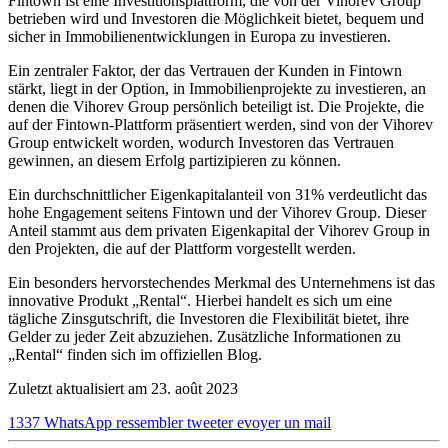
Fintown ist eine Investitionsplattform, die von der Vihorev Group
betrieben wird und Investoren die Möglichkeit bietet, bequem und
sicher in Immobilienentwicklungen in Europa zu investieren.
Ein zentraler Faktor, der das Vertrauen der Kunden in Fintown
stärkt, liegt in der Option, in Immobilienprojekte zu investieren, an
denen die Vihorev Group persönlich beteiligt ist. Die Projekte, die
auf der Fintown-Plattform präsentiert werden, sind von der Vihorev
Group entwickelt worden, wodurch Investoren das Vertrauen
gewinnen, an diesem Erfolg partizipieren zu können.
Ein durchschnittlicher Eigenkapitalanteil von 31% verdeutlicht das
hohe Engagement seitens Fintown und der Vihorev Group. Dieser
Anteil stammt aus dem privaten Eigenkapital der Vihorev Group in
den Projekten, die auf der Plattform vorgestellt werden.
Ein besonders hervorstechendes Merkmal des Unternehmens ist das
innovative Produkt „Rental“. Hierbei handelt es sich um eine
tägliche Zinsgutschrift, die Investoren die Flexibilität bietet, ihre
Gelder zu jeder Zeit abzuziehen. Zusätzliche Informationen zu
„Rental“ finden sich im offiziellen Blog.
Zuletzt aktualisiert am 23. août 2023
1337
WhatsApp
ressembler
tweeter
evoyer un mail