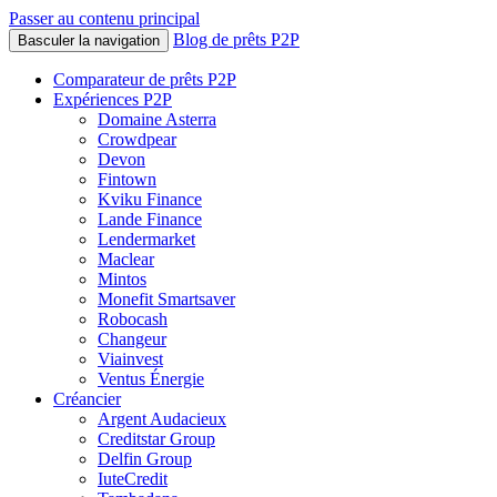
Passer au contenu principal
Blog de prêts P2P
Basculer la navigation
Comparateur de prêts P2P
Expériences P2P
Domaine Asterra
Crowdpear
Devon
Fintown
Kviku Finance
Lande Finance
Lendermarket
Maclear
Mintos
Monefit Smartsaver
Robocash
Changeur
Viainvest
Ventus Énergie
Créancier
Argent Audacieux
Creditstar Group
Delfin Group
IuteCredit