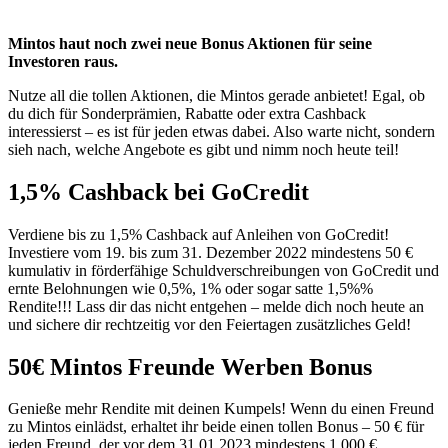
Mintos haut noch zwei neue Bonus Aktionen für seine
Investoren raus.
Nutze all die tollen Aktionen, die Mintos gerade anbietet! Egal, ob
du dich für Sonderprämien, Rabatte oder extra Cashback
interessierst – es ist für jeden etwas dabei. Also warte nicht, sondern
sieh nach, welche Angebote es gibt und nimm noch heute teil!
1,5% Cashback bei GoCredit
Verdiene bis zu 1,5% Cashback auf Anleihen von GoCredit!
Investiere vom 19. bis zum 31. Dezember 2022 mindestens 50 €
kumulativ in förderfähige Schuldverschreibungen von GoCredit und
ernte Belohnungen wie 0,5%, 1% oder sogar satte 1,5%%
Rendite!!! Lass dir das nicht entgehen – melde dich noch heute an
und sichere dir rechtzeitig vor den Feiertagen zusätzliches Geld!
50€ Mintos Freunde Werben Bonus
Genieße mehr Rendite mit deinen Kumpels! Wenn du einen Freund
zu Mintos einlädst, erhaltet ihr beide einen tollen Bonus – 50 € für
jeden Freund, der vor dem 31.01.2023 mindestens 1.000 €