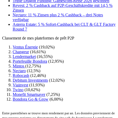
Triple Dragon Funding: Gamescom-Reise 2026 gewinnen
Revest: 2 % Cashback auf P2P-Geschäftskredite mit 14,5 %
Zinsen
Nectaro: 11 % Zinsen plus 2 % Cashback – drei Notes
verfügbar
Asterra Estate: 5 % Sofort-Cashback bei CLT & GLT Factory
Round 7
Classement de mes plateformes de prêt P2P
Ventus Énergie
(19,02%)
Changeur
(16,61%)
Lendermarket
(16,55%)
Portefeuille Bondora
(12,95%)
Mintos
(12,75%)
Nectaro
(12,5%)
Robocash
(12,46%)
Debitum Investments
(12,02%)
Viainvest
(11,93%)
Twino
(10,62%)
Monefit Smartsaver
(7,25%)
Bondora Go & Grow
(6,00%)
Entre parenthèses se trouve mon rendement par an. Les données proviennent de
mes propres registres ou directement du site web du fournisseur. Le rendement