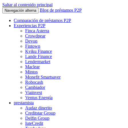
Saltar al contenido principal
Blog de préstamos P2P
Navegación alterna
Comparación de préstamos P2P
Experiencias P2P
Finca Asterra
Crowdpear
Devon
Fintown
Kviku Finance
Lande Finance
Lendermarket
Maclear
Mintos
Monefit Smartsaver
Robocash
Cambiador
Viainvest
Ventus Energía
prestamista
Audaz dinerito
Creditstar Group
Delfin Group
IuteCredit