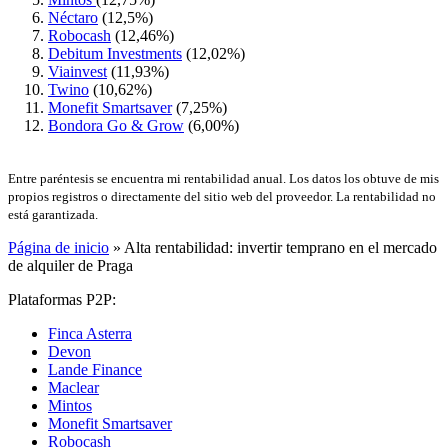
Néctaro
(12,5%)
Robocash
(12,46%)
Debitum Investments
(12,02%)
Viainvest
(11,93%)
Twino
(10,62%)
Monefit Smartsaver
(7,25%)
Bondora Go & Grow
(6,00%)
Entre paréntesis se encuentra mi rentabilidad anual. Los datos los obtuve de mis
propios registros o directamente del sitio web del proveedor. La rentabilidad no
está garantizada.
Página de inicio
»
Alta rentabilidad: invertir temprano en el mercado
de alquiler de Praga
Plataformas P2P:
Finca Asterra
Devon
Lande Finance
Maclear
Mintos
Monefit Smartsaver
Robocash