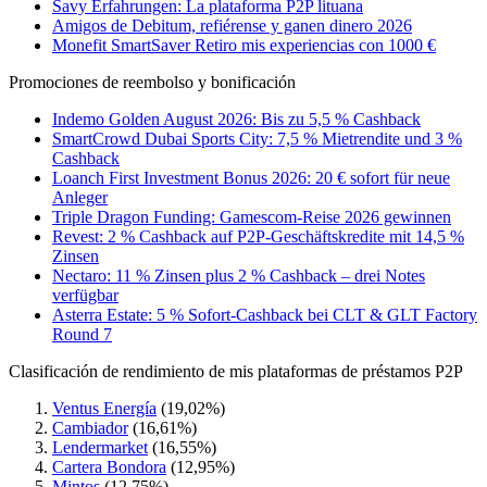
Savy Erfahrungen: La plataforma P2P lituana
Amigos de Debitum, refiérense y ganen dinero 2026
Monefit SmartSaver Retiro mis experiencias con 1000 €
Promociones de reembolso y bonificación
Indemo Golden August 2026: Bis zu 5,5 % Cashback
SmartCrowd Dubai Sports City: 7,5 % Mietrendite und 3 %
Cashback
Loanch First Investment Bonus 2026: 20 € sofort für neue
Anleger
Triple Dragon Funding: Gamescom-Reise 2026 gewinnen
Revest: 2 % Cashback auf P2P-Geschäftskredite mit 14,5 %
Zinsen
Nectaro: 11 % Zinsen plus 2 % Cashback – drei Notes
verfügbar
Asterra Estate: 5 % Sofort-Cashback bei CLT & GLT Factory
Round 7
Clasificación de rendimiento de mis plataformas de préstamos P2P
Ventus Energía
(19,02%)
Cambiador
(16,61%)
Lendermarket
(16,55%)
Cartera Bondora
(12,95%)
Mintos
(12,75%)