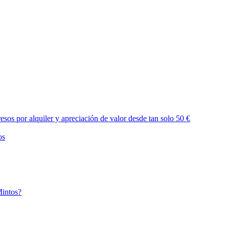
sos por alquiler y apreciación de valor desde tan solo 50 €
os
Mintos?