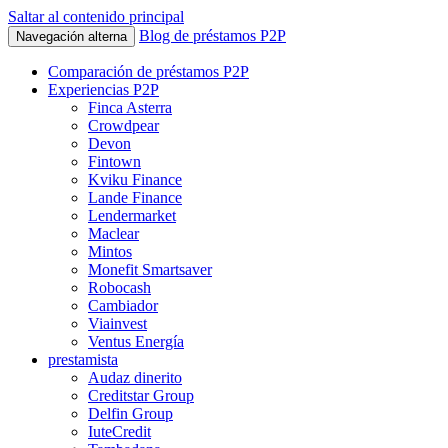
Saltar al contenido principal
Blog de préstamos P2P
Navegación alterna
Comparación de préstamos P2P
Experiencias P2P
Finca Asterra
Crowdpear
Devon
Fintown
Kviku Finance
Lande Finance
Lendermarket
Maclear
Mintos
Monefit Smartsaver
Robocash
Cambiador
Viainvest
Ventus Energía
prestamista
Audaz dinerito
Creditstar Group
Delfin Group
IuteCredit