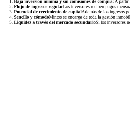
Baja inversión mínima y sin comisiones de compra
: A parti
Flujo de ingresos regular
Los inversores reciben pagos mensual
Potencial de crecimiento de capital
Además de los ingresos por 
Sencillo y cómodo
Mintos se encarga de toda la gestión inmobil
Liquidez a través del mercado secundario
Si los inversores 