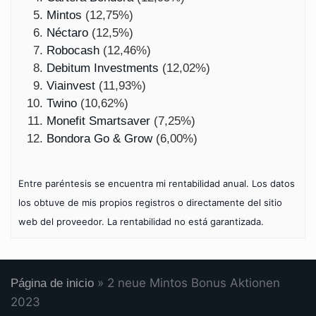
Mintos
(12,75%)
Néctaro
(12,5%)
Robocash
(12,46%)
Debitum Investments
(12,02%)
Viainvest
(11,93%)
Twino
(10,62%)
Monefit Smartsaver
(7,25%)
Bondora Go & Grow
(6,00%)
Entre paréntesis se encuentra mi rentabilidad anual. Los datos
los obtuve de mis propios registros o directamente del sitio
web del proveedor. La rentabilidad no está garantizada.
»
2 neue Mintos Bonus Aktionen
Página de inicio
2023