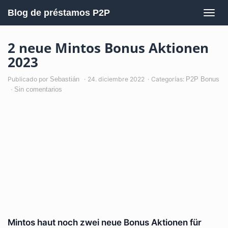
Saltar
al
Blog de préstamos P2P
Nave
contenido
alter
principal
2 neue Mintos Bonus Aktionen
2023
Publicado por
Sebastián
24. diciembre 2022
Categorías:
P2P Bonus
Sin comentarios
Mintos haut noch zwei neue Bonus Aktionen für