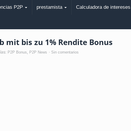
encias P2P
prestamista
Calculadora de interese
b mit bis zu 1% Rendite Bonus
ías:
,
P2P Bonus
P2P News
Sin comentarios