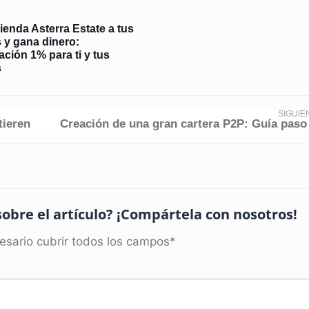
enda Asterra Estate a tus
 y gana dinero:
ación 1% para ti y tus
s
SIGUIE
tieren
Creación de una gran cartera P2P: Guía paso
sobre el artículo? ¡Compártela con nosotros!
esario cubrir todos los campos*