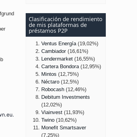
fgrund
Clasificación de rendimiento
de mis plataformas de
ber
préstamos P2P
Ventus Energía
(19,02%)
Cambiador
(16,61%)
Lendermarket
(16,55%)
ub
Cartera Bondora
(12,95%)
Mintos
(12,75%)
Néctaro
(12,5%)
Robocash
(12,46%)
Debitum Investments
(12,02%)
Viainvest
(11,93%)
wn.eu.
Twino
(10,62%)
Monefit Smartsaver
(7,25%)