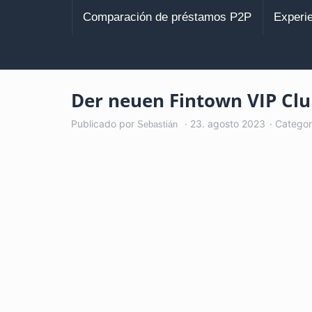
Saltar
al
Comparación de préstamos P2P
Experi
contenido
principal
Der neuen Fintown VIP Clu
Publicado por
23. agosto 2023
Categor
Sebastián