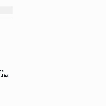
es
d ist