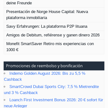
deine Freunde
Presentación de Norge House Capital: Nueva
plataforma inmobiliaria
Savy Erfahrungen: La plataforma P2P lituana
Amigos de Debitum, refiérense y ganen dinero 2026
Monefit SmartSaver Retiro mis experiencias con
1000 €
Promociones de reembolso y bonificación
Indemo Golden August 2026: Bis zu 5,5 %
Cashback
SmartCrowd Dubai Sports City: 7,5 % Mietrendite
und 3 % Cashback
Loanch First Investment Bonus 2026: 20 € sofort für
neue Anleger