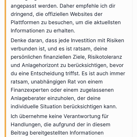
angepasst werden. Daher empfehle ich dir
dringend, die offiziellen Websites der
Plattformen zu besuchen, um die aktuellsten
Informationen zu erhalten.
Denke daran, dass jede Investition mit Risiken
verbunden ist, und es ist ratsam, deine
persönlichen finanziellen Ziele, Risikotoleranz
und Anlagehorizont zu berücksichtigen, bevor
du eine Entscheidung triffst. Es ist auch immer
ratsam, unabhängigen Rat von einem
Finanzexperten oder einem zugelassenen
Anlageberater einzuholen, der deine
individuelle Situation berücksichtigen kann.
Ich übernehme keine Verantwortung für
Handlungen, die aufgrund der in diesem
Beitrag bereitgestellten Informationen