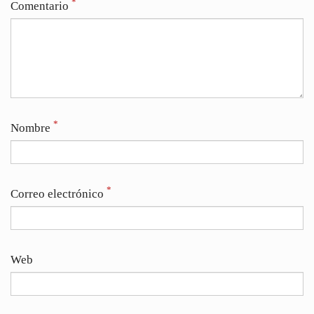
*
Comentario
*
Nombre
*
Correo electrónico
Web