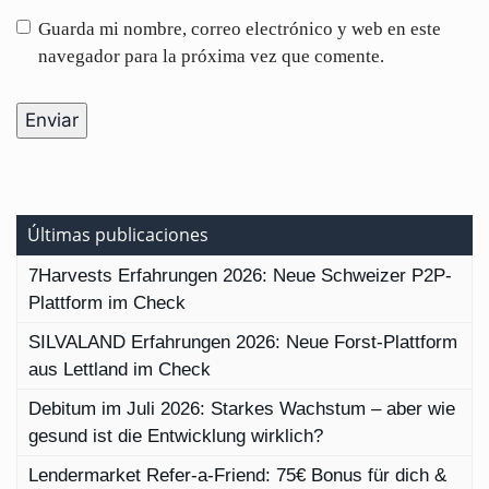
Guarda mi nombre, correo electrónico y web en este
navegador para la próxima vez que comente.
Últimas publicaciones
7Harvests Erfahrungen 2026: Neue Schweizer P2P-
Plattform im Check
SILVALAND Erfahrungen 2026: Neue Forst-Plattform
aus Lettland im Check
Debitum im Juli 2026: Starkes Wachstum – aber wie
gesund ist die Entwicklung wirklich?
Lendermarket Refer-a-Friend: 75€ Bonus für dich &