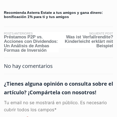
Recomienda Asterra Estate a tus amigos y gana dinero:
bonificación 1% para ti y tus amigos
POSTS ANTERIORES
SIGUIENTE POST
Préstamos P2P vs.
Was ist Verfallrendite?
Acciones con Dividendos:
Kinderleicht erklärt mit
Un Análisis de Ambas
Beispiel
Formas de Inversión
No hay comentarios
¿Tienes alguna opinión o consulta sobre el
artículo? ¡Compártela con nosotros!
Tu email no se mostrará en público. Es necesario
cubrir todos los campos*